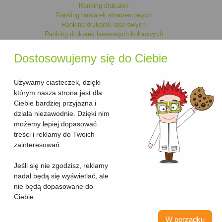
Ranking drukarek
Ranking drukarek atramentowych
Ranking drukarek laserowych
Ranking drukarek laserowych kolorowych
Ranking drukarek monochromatycznych
Ranking drukarek kolorowych
Dostosowujemy się do Ciebie
Ranking drukarek laserowych
Ranking drukarek atramentowych kolorowych
Ranking drukarek atramentowych monochromatycznych
Używamy ciasteczek, dzięki
którym nasza strona jest dla
Ciebie bardziej przyjazna i
Ranking urzadzen wielofunkcyjnych
działa niezawodnie. Dzięki nim
Ranking urzadzen wielofunkcyjnych laserowych
możemy lepiej dopasować
Ranking urzadzen wielofunkcyjnych laserowych kolorowych
treści i reklamy do Twoich
Ranking urzadzen wielofunkcyjnych kolorowych
Ranking urzadzen wielofunkcyjnych atramentowych kolorowych
zainteresowań.
Ranking urzadzen wielofunkcyjnych atramentowych
Ranking urzadzen wielofunkcyjnych atramentowych
Jeśli się nie zgodzisz, reklamy
monochromatycznych
nadal będą się wyświetlać, ale
Ranking urzadzen wielofunkcyjnych monochromatycznych
nie będą dopasowane do
Ciebie.
© 2019-2026 rankingdrukarek.pl
W porządku