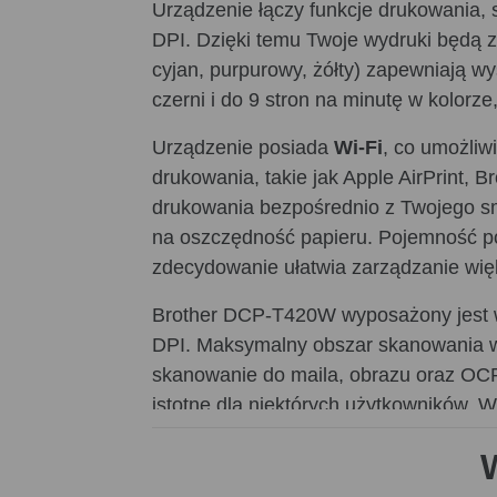
Urządzenie łączy funkcje drukowania, 
DPI. Dzięki temu Twoje wydruki będą z
cyjan, purpurowy, żółty) zapewniają w
czerni i do 9 stron na minutę w kolo
Urządzenie posiada
Wi-Fi
, co umożli
drukowania, takie jak Apple AirPrint, 
drukowania bezpośrednio z Twojego sm
na oszczędność papieru. Pojemność po
zdecydowanie ułatwia zarządzanie wię
Brother DCP-T420W wyposażony jest
DPI. Maksymalny obszar skanowania w
skanowanie do maila, obrazu oraz OCR,
istotne dla niektórych użytkowników.
wynosi 6,4 kg, co sprawia, że jest to 