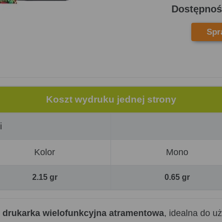
Dostępnoś
Spr
Koszt wydruku jednej strony
i
Kolor
Mono
2.15 gr
0.65 gr
a
drukarka wielofunkcyjna atramentowa
, idealna do 