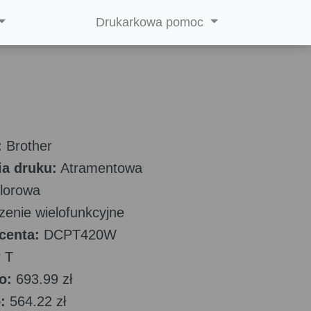
Drukarkowa pomoc
:
Brother
a druku:
Atramentowa
lorowa
enie wielofunkcyjne
centa:
DCPT420W
 T
o:
693.99 zł
:
564.22 zł