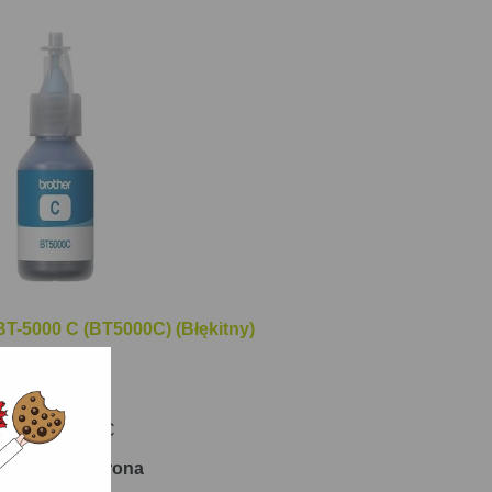
T-5000 C (BT5000C) (Błękitny)
 stron
:
DT-AB-5000C
ny: 0.50 gr/strona