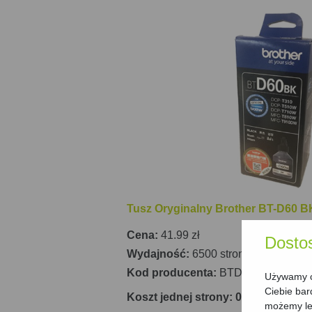
Tusz Oryginalny Brother BT-D60 B
Cena:
41.99 zł
Dosto
Wydajność:
6500 stron
Kod producenta:
BTD60BK
Używamy ci
Ciebie bar
Koszt jednej strony: 0.65 gr/strona
możemy lep