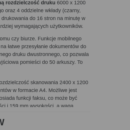
ą rozdzielczość druku
6000 x 1200
o oraz 4 oddzielne wkłady (czarny,
ą drukowania do 16 stron na minutę w
ardziej wymagających użytkowników.
omu czy biurze. Funkcje mobilnego
ją na łatwe przesyłanie dokumentów do
cznego druku dwustronnego, co pozwala
jściowa pomieści do 50 arkuszy. To
 rozdzielczość skanowania 2400 x 1200
tów w formacie A4. Możliwe jest
osiada funkcji faksu, co może być
ści i 159 mm wysokości, a waga
W