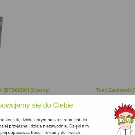
K (BTD60BK) (Czarny)
Tusz Zamiennik B
Cena:
24.99 zł
sowujemy się do Ciebie
Wydajność:
5000
Kod producenta
asteczek, dzięki którym nasza strona jest dla
dziej przyjazna i działa niezawodnie. Dzięki nim
Koszt jednej stro
iej dopasować treści i reklamy do Twoich