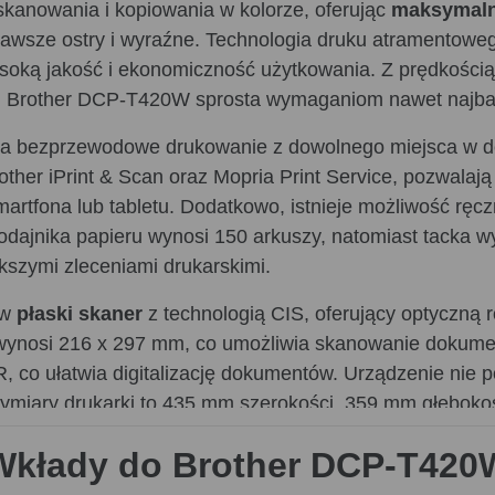
skanowania i kopiowania w kolorze, oferując
maksymaln
awsze ostry i wyraźne. Technologia druku atramentoweg
ysoką jakość i ekonomiczność użytkowania. Z prędkości
rze, Brother DCP-T420W sprosta wymaganiom nawet najb
wia bezprzewodowe drukowanie z dowolnego miejsca w d
Brother iPrint & Scan oraz Mopria Print Service, pozwala
artfona lub tabletu. Dodatkowo, istnieje możliwość rę
dajnika papieru wynosi 150 arkuszy, natomiast tacka wy
kszymi zleceniami drukarskimi.
 w
płaski skaner
z technologią CIS, oferujący optyczną
ynosi 216 x 297 mm, co umożliwia skanowanie dokumen
 co ułatwia digitalizację dokumentów. Urządzenie nie p
 Wymiary drukarki to 435 mm szerokości, 359 mm głęboko
kompaktowe i łatwe do przenoszenia urządzenie.
Wkłady do Brother DCP-T420