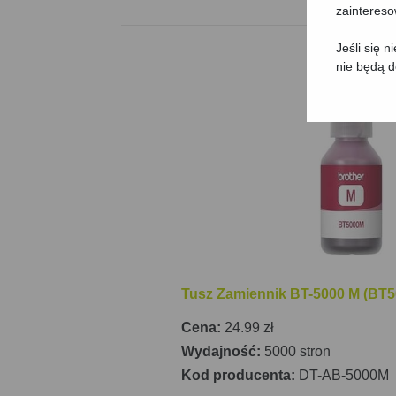
zainteres
Jeśli się 
nie będą 
Tusz Zamiennik BT-5000 M (BT5
Cena:
24.99 zł
Wydajność:
5000 stron
Kod producenta:
DT-AB-5000M