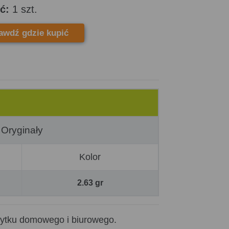
ć:
1 szt.
awdź gdzie kupić
Oryginały
Kolor
2.63 gr
użytku domowego i biurowego.