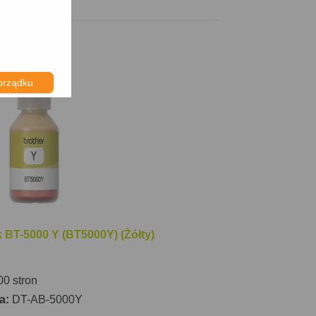
orządku
 BT-5000 Y (BT5000Y) (Żółty)
0 stron
a:
DT-AB-5000Y