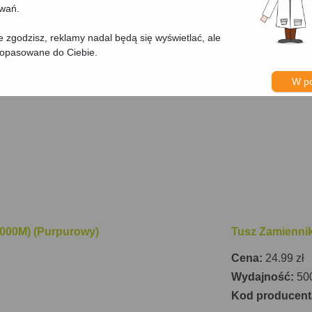
owań.
nie zgodzisz, reklamy nadal będą się wyświetlać, ale
dopasowane do Ciebie.
W p
000M) (Purpurowy)
Tusz Zamiennik
Cena:
24.99 zł
Wydajność:
500
Kod producent