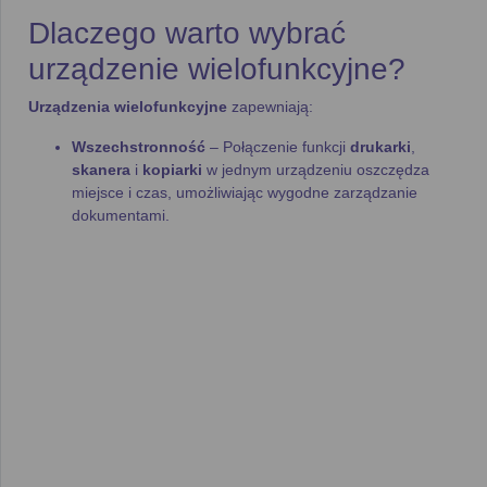
Dlaczego warto wybrać
urządzenie wielofunkcyjne?
Urządzenia wielofunkcyjne
zapewniają:
Wszechstronność
– Połączenie funkcji
drukarki
,
skanera
i
kopiarki
w jednym urządzeniu oszczędza
miejsce i czas, umożliwiając wygodne zarządzanie
dokumentami.
Wysoka jakość druku
– Nowoczesne urządzenia
oferują doskonałą
rozdzielczość
i
jakość wydruku
, co
sprawia, że są idealne zarówno do
domowego użytku
,
jak i do biura.
Efektywność pracy
– Dzięki
automatycznemu
drukowi dwustronnemu
i wysokiej
prędkości druku
(nawet
20 stron na minutę
) urządzenia te usprawniają
pracę, szczególnie w biurach.
Atramentowe i laserowe
urządzenia wielofunkcyjne