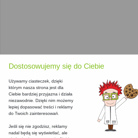
urządzenia idealnie dostosowanego do indywidualnych
potrzeb:
Producent
: W naszym rankingu znajdziesz
Brother
,
Canon
,
HP
i inne czołowe marki, które oferują
niezawodne rozwiązania w dziedzinie
urządzeń
wielofunkcyjnych laserowych
.
Technologia druku
: Wszystkie urządzenia w tej
kategorii korzystają z
technologii laserowej
, co
gwarantuje wydajny i szybki druk.
Dodatkowe funkcje
: Niektóre urządzenia oferują
Dostosowujemy się do Ciebie
funkcje, takie jak
skanowanie i kopiowanie
w wysokiej
rozdzielczości,
automatyczny podajnik papieru
oraz
Używamy ciasteczek, dzięki
Wi-Fi
.
którym nasza strona jest dla
Funkcje, które pomogą Ci
Ciebie bardziej przyjazna i działa
niezawodnie. Dzięki nim możemy
wybrać najlepsze urządzenie
lepiej dopasować treści i reklamy
do Twoich zainteresowań.
Aby ułatwić wybór odpowiedniego
urządzenia
wielofunkcyjnego
, nasza strona oferuje kilka przydatnych
Jeśli się nie zgodzisz, reklamy
funkcji:
nadal będą się wyświetlać, ale