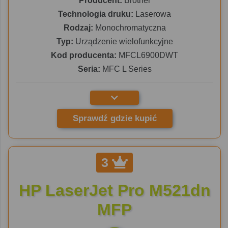
Producent:
Brother
Technologia druku:
Laserowa
Rodzaj:
Monochromatyczna
Typ:
Urządzenie wielofunkcyjne
Kod producenta:
MFCL6900DWT
Seria:
MFC L Series
Sprawdź gdzie kupić
3
HP LaserJet Pro M521dn
MFP