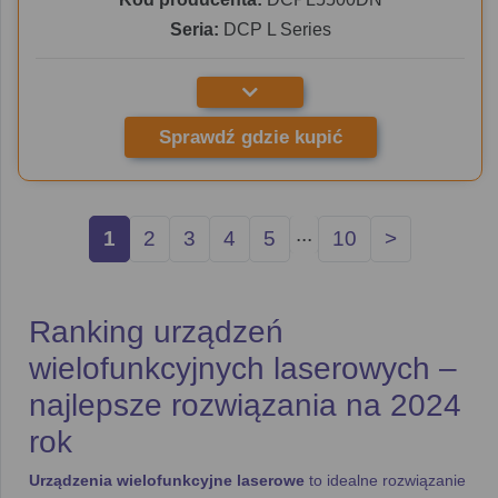
Seria:
DCP L Series
Sprawdź gdzie kupić
...
1
2
3
4
5
10
>
Ranking urządzeń
wielofunkcyjnych laserowych –
najlepsze rozwiązania na 2024
rok
Urządzenia wielofunkcyjne laserowe
to idealne rozwiązanie