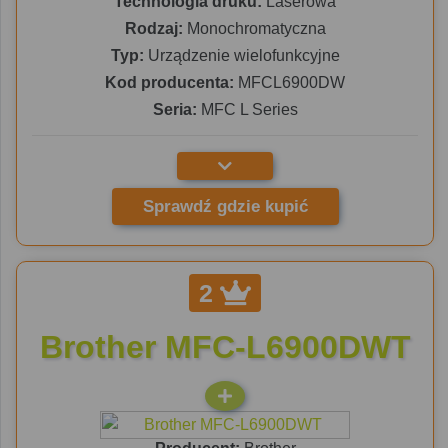
Technologia druku:
Laserowa
Rodzaj:
Monochromatyczna
Typ:
Urządzenie wielofunkcyjne
Kod producenta:
MFCL6900DW
Seria:
MFC L Series
Sprawdź gdzie kupić
2
Brother MFC-L6900DWT