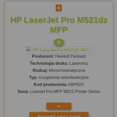
6
HP LaserJet Pro M521dz
MFP
Producent:
Hewlett Packard
Technologia druku:
Laserowa
Rodzaj:
Monochromatyczna
Typ:
Urządzenie wielofunkcyjne
Kod producenta:
A8P82A
Seria:
Laserjet Pro MFP M521 Printer Series
Sprawdź gdzie kupić