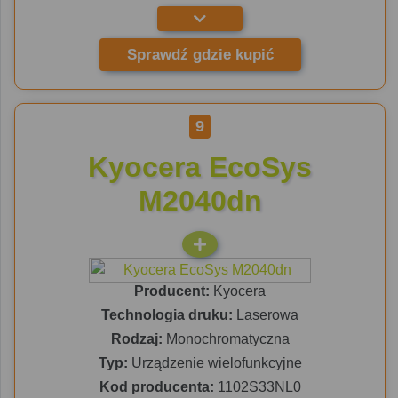
Sprawdź gdzie kupić
9
Kyocera EcoSys
M2040dn
Producent:
Kyocera
Technologia druku:
Laserowa
Rodzaj:
Monochromatyczna
Typ:
Urządzenie wielofunkcyjne
Kod producenta:
1102S33NL0