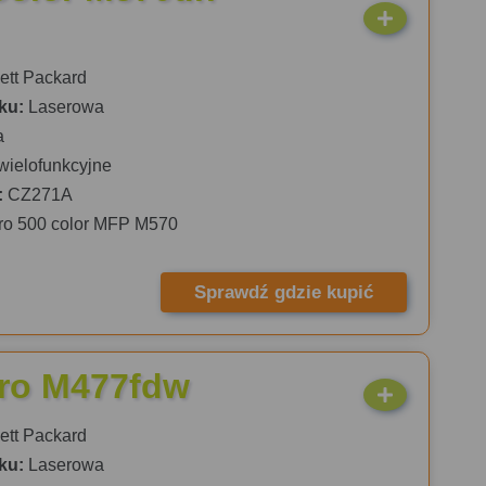
tt Packard
ku:
Laserowa
a
wielofunkcyjne
:
CZ271A
ro 500 color MFP M570
Sprawdź gdzie kupić
Pro M477fdw
tt Packard
ku:
Laserowa