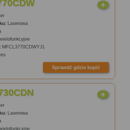
3770CDW
er
ku:
Laserowa
a
wielofunkcyjne
:
MFCL3770CDWYJ1
ies
Sprawdź gdzie kupić
3730CDN
er
ku:
Laserowa
a
wielofunkcyjne