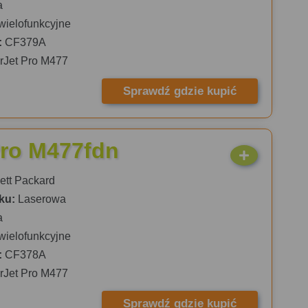
a
wielofunkcyjne
:
CF379A
rJet Pro M477
Sprawdź gdzie kupić
Pro M477fdn
tt Packard
ku:
Laserowa
a
wielofunkcyjne
:
CF378A
rJet Pro M477
Sprawdź gdzie kupić