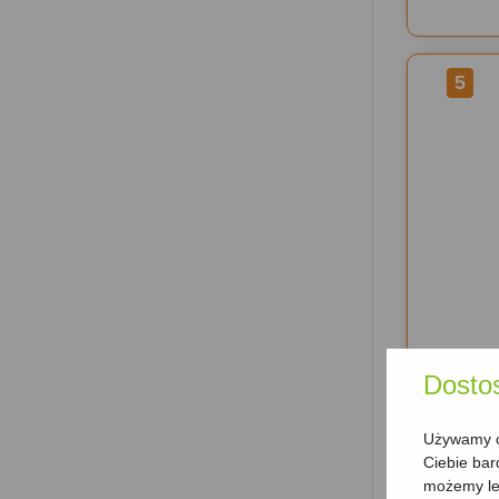
5
Dosto
6
Używamy ci
Ciebie bar
możemy lep