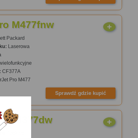
Pro M477fnw
tt Packard
ku:
Laserowa
a
wielofunkcyjne
:
CF377A
rJet Pro M477
Sprawdź gdzie kupić
 Pro M377dw
tt Packard