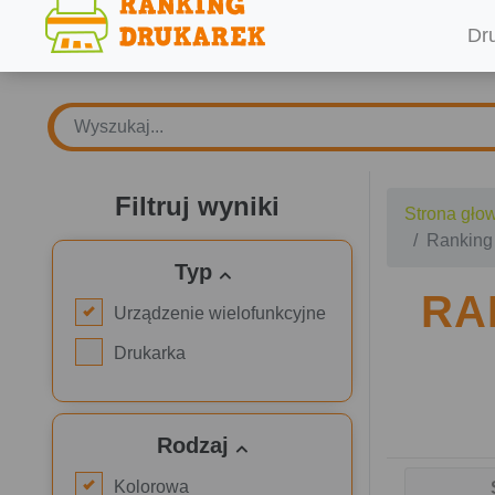
Dr
Filtruj wyniki
Strona gło
Ranking
Typ
RA
Urządzenie wielofunkcyjne
Drukarka
Rodzaj
Kolorowa