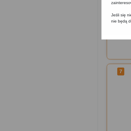
zainteres
Jeśli się 
nie będą 
7