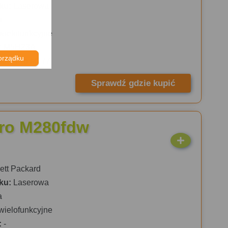
ku:
Laserowa
a
wielofunkcyjne
:
M5H23A
orządku
rJet Pro M377
Sprawdź gdzie kupić
Pro M280fdw
tt Packard
ku:
Laserowa
a
wielofunkcyjne
:
-