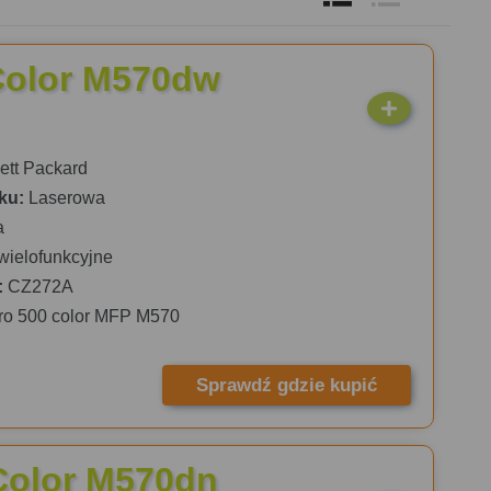
Color M570dw
tt Packard
ku:
Laserowa
a
wielofunkcyjne
:
CZ272A
ro 500 color MFP M570
Sprawdź gdzie kupić
Color M570dn