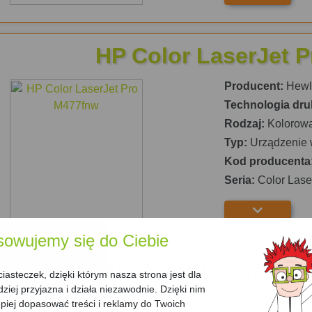
HP Color LaserJet 
Producent:
Hewle
Technologia dru
Rodzaj:
Kolorow
Typ:
Urządzenie 
Kod producenta
Seria:
Color Lase
sowujemy się do Ciebie
HP Color LaserJet
asteczek, dzięki którym nasza strona jest dla
dziej przyjazna i działa niezawodnie. Dzięki nim
Producent:
Hewle
iej dopasować treści i reklamy do Twoich