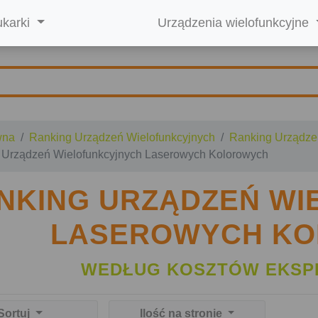
ukarki
Urządzenia wielofunkcyjne
wna
Ranking Urządzeń Wielofunkcyjnych
Ranking Urządze
 Urządzeń Wielofunkcyjnych Laserowych Kolorowych
NKING URZĄDZEŃ W
LASEROWYCH K
WEDŁUG KOSZTÓW EKSP
Sortuj
Ilość na stronie