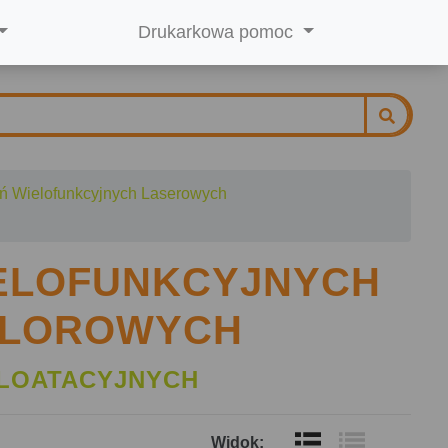
Drukarkowa pomoc
ń Wielofunkcyjnych Laserowych
IELOFUNKCYJNYCH
OLOROWYCH
LOATACYJNYCH
Widok: