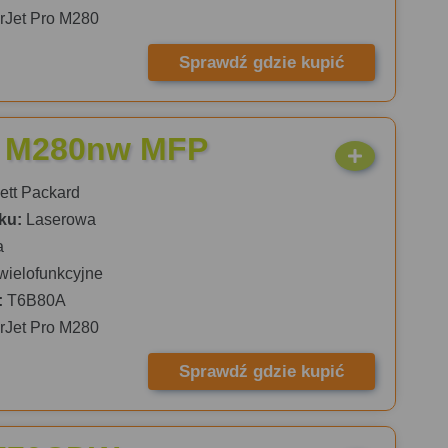
rJet Pro M280
Sprawdź gdzie kupić
ro M280nw MFP
tt Packard
ku:
Laserowa
a
wielofunkcyjne
:
T6B80A
rJet Pro M280
Sprawdź gdzie kupić