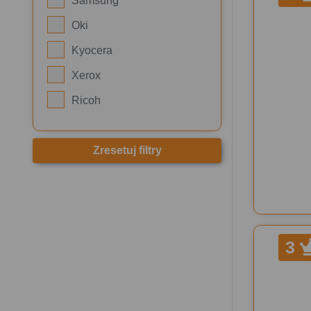
Samsung
Oki
Kyocera
Xerox
Ricoh
Zresetuj filtry
3