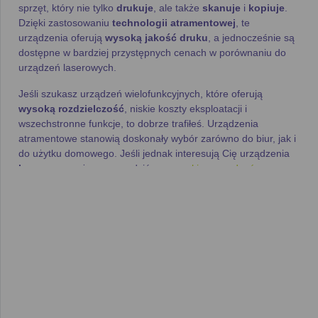
sprzęt, który nie tylko
drukuje
, ale także
skanuje
i
kopiuje
.
Dzięki zastosowaniu
technologii atramentowej
, te
urządzenia oferują
wysoką jakość druku
, a jednocześnie są
dostępne w bardziej przystępnych cenach w porównaniu do
urządzeń laserowych.
Jeśli szukasz urządzeń wielofunkcyjnych, które oferują
wysoką rozdzielczość
, niskie koszty eksploatacji i
wszechstronne funkcje, to dobrze trafiłeś. Urządzenia
atramentowe stanowią doskonały wybór zarówno do biur, jak i
do użytku domowego. Jeśli jednak interesują Cię urządzenia
laserowe
, możesz sprawdzić nasz
ranking urządzeń
wielofunkcyjnych laserowych
.
Kluczowe zalety urządzeń
wielofunkcyjnych
atramentowych
Urządzenia wielofunkcyjne atramentowe cieszą się
popularnością dzięki ich wszechstronności i różnorodnym
zastosowaniom. Wśród ich najważniejszych cech znajdziesz: