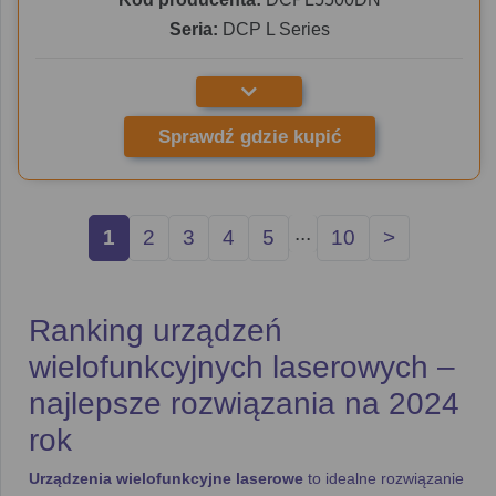
Seria:
DCP L Series
Sprawdź gdzie kupić
...
1
2
3
4
5
10
>
Ranking urządzeń
wielofunkcyjnych laserowych –
najlepsze rozwiązania na 2024
rok
Urządzenia wielofunkcyjne laserowe
to idealne rozwiązanie