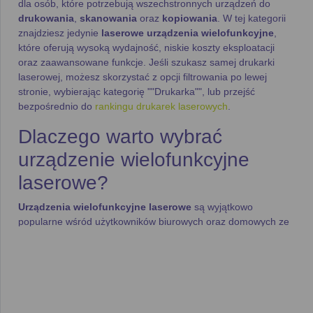
dla osób, które potrzebują wszechstronnych urządzeń do
drukowania
,
skanowania
oraz
kopiowania
. W tej kategorii
znajdziesz jedynie
laserowe urządzenia wielofunkcyjne
,
które oferują wysoką wydajność, niskie koszty eksploatacji
oraz zaawansowane funkcje. Jeśli szukasz samej drukarki
laserowej, możesz skorzystać z opcji filtrowania po lewej
stronie, wybierając kategorię ""Drukarka"", lub przejść
bezpośrednio do
rankingu drukarek laserowych
.
Dlaczego warto wybrać
urządzenie wielofunkcyjne
laserowe?
Urządzenia wielofunkcyjne laserowe
są wyjątkowo
popularne wśród użytkowników biurowych oraz domowych ze
względu na swoją wydajność i wszechstronność. Oferują:
Szybkość druku
– Nowoczesne
laserowe urządzenia
wielofunkcyjne
mogą drukować nawet do
20 stron na
minutę
, co znacząco przyspiesza obsługę dokumentów.
Niskie koszty eksploatacji
– Dzięki wydajnym