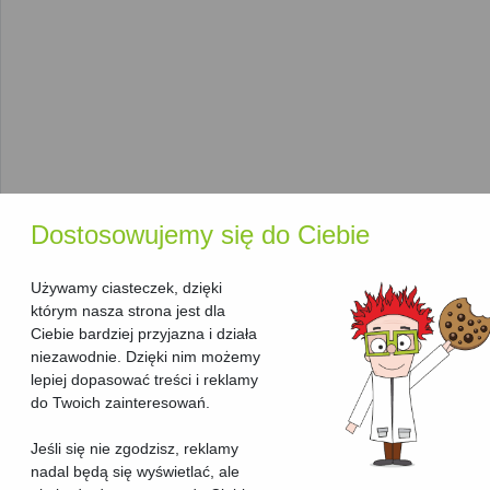
urządzenia idealnie dostosowanego do indywidualnych
potrzeb:
Producent
: W naszym rankingu znajdziesz
Brother
,
Canon
,
HP
i inne czołowe marki, które oferują
niezawodne rozwiązania w dziedzinie
urządzeń
wielofunkcyjnych laserowych
.
Technologia druku
: Wszystkie urządzenia w tej
kategorii korzystają z
technologii laserowej
, co
gwarantuje wydajny i szybki druk.
Dodatkowe funkcje
: Niektóre urządzenia oferują
Dostosowujemy się do Ciebie
funkcje, takie jak
skanowanie i kopiowanie
w wysokiej
rozdzielczości,
automatyczny podajnik papieru
oraz
Używamy ciasteczek, dzięki
Wi-Fi
.
którym nasza strona jest dla
Funkcje, które pomogą Ci
Ciebie bardziej przyjazna i działa
niezawodnie. Dzięki nim możemy
wybrać najlepsze urządzenie
lepiej dopasować treści i reklamy
do Twoich zainteresowań.
Aby ułatwić wybór odpowiedniego
urządzenia
wielofunkcyjnego
, nasza strona oferuje kilka przydatnych
Jeśli się nie zgodzisz, reklamy
funkcji:
nadal będą się wyświetlać, ale