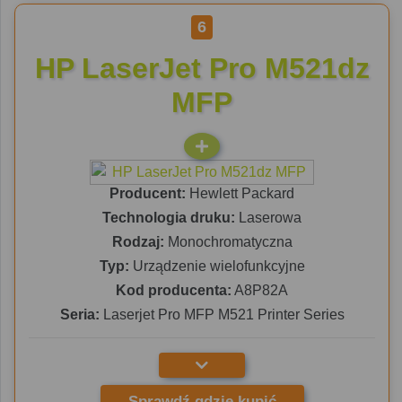
6
HP LaserJet Pro M521dz
MFP
Producent:
Hewlett Packard
Technologia druku:
Laserowa
Rodzaj:
Monochromatyczna
Typ:
Urządzenie wielofunkcyjne
Kod producenta:
A8P82A
Seria:
Laserjet Pro MFP M521 Printer Series
Sprawdź gdzie kupić