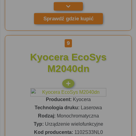
Sprawdź gdzie kupić
9
Kyocera EcoSys
M2040dn
Producent:
Kyocera
Technologia druku:
Laserowa
Rodzaj:
Monochromatyczna
Typ:
Urządzenie wielofunkcyjne
Kod producenta:
1102S33NL0