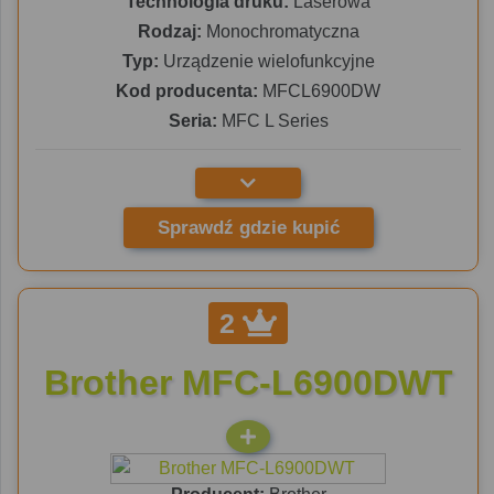
Technologia druku:
Laserowa
Rodzaj:
Monochromatyczna
Typ:
Urządzenie wielofunkcyjne
Kod producenta:
MFCL6900DW
Seria:
MFC L Series
Sprawdź gdzie kupić
2
Brother MFC-L6900DWT