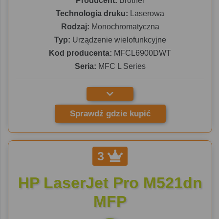
Producent:
Brother
Technologia druku:
Laserowa
Rodzaj:
Monochromatyczna
Typ:
Urządzenie wielofunkcyjne
Kod producenta:
MFCL6900DWT
Seria:
MFC L Series
Sprawdź gdzie kupić
3
HP LaserJet Pro M521dn
MFP