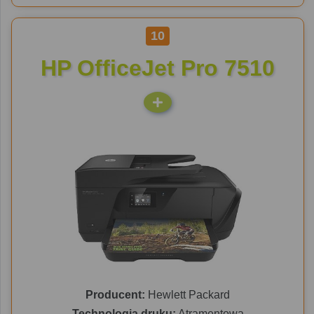
10
HP OfficeJet Pro 7510
Producent:
Hewlett Packard
Technologia druku:
Atramentowa