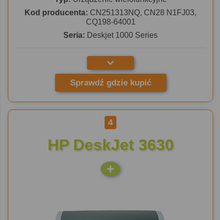
Kod producenta:
CN251313NQ, CN28 N1FJ03,
CQ198-64001
Seria:
Deskjet 1000 Series
Sprawdź gdzie kupić
4
HP DeskJet 3630