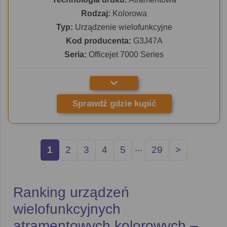
Rodzaj:
Kolorowa
Typ:
Urządzenie wielofunkcyjne
Kod producenta:
G3J47A
Seria:
Officejet 7000 Series
Sprawdź gdzie kupić
...
1
2
3
4
5
29
>
Ranking urządzeń
wielofunkcyjnych
atramentowych kolorowych –