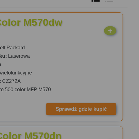
Color M570dw
tt Packard
ku:
Laserowa
a
wielofunkcyjne
:
CZ272A
ro 500 color MFP M570
Sprawdź gdzie kupić
Color M570dn