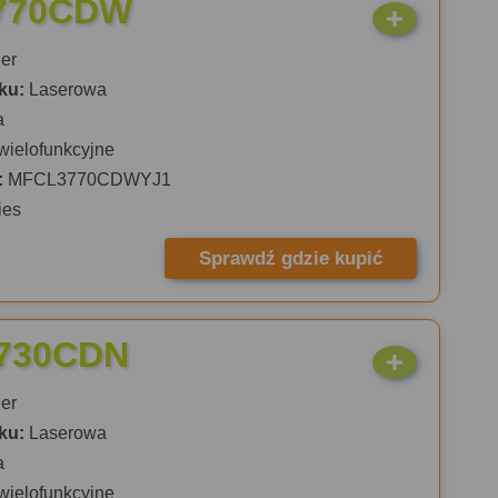
3770CDW
er
ku:
Laserowa
a
wielofunkcyjne
:
MFCL3770CDWYJ1
ies
Sprawdź gdzie kupić
3730CDN
er
ku:
Laserowa
a
wielofunkcyjne