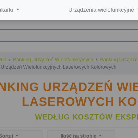
ukarki
Urządzenia wielofunkcyjne
wna
Ranking Urządzeń Wielofunkcyjnych
Ranking Urządze
 Urządzeń Wielofunkcyjnych Laserowych Kolorowych
NKING URZĄDZEŃ W
LASEROWYCH K
WEDŁUG KOSZTÓW EKSP
Sortuj
Ilość na stronie