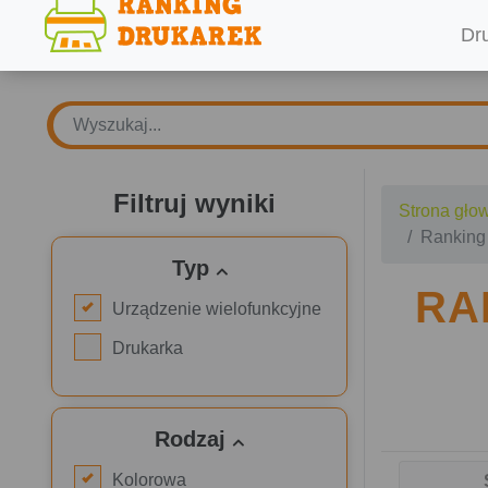
Dr
Filtruj wyniki
Strona gło
Ranking
Typ
RA
Urządzenie wielofunkcyjne
Drukarka
Rodzaj
Kolorowa