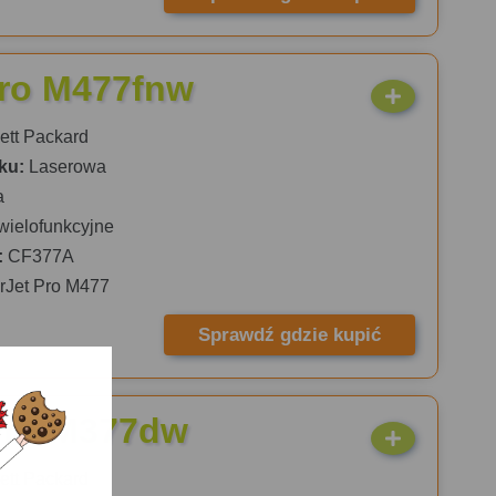
Pro M477fnw
tt Packard
ku:
Laserowa
a
wielofunkcyjne
:
CF377A
rJet Pro M477
Sprawdź gdzie kupić
 Pro M377dw
tt Packard