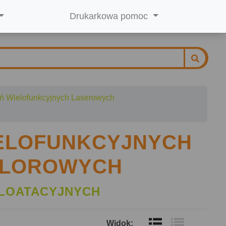
Drukarkowa pomoc
ń Wielofunkcyjnych Laserowych
IELOFUNKCYJNYCH
OLOROWYCH
LOATACYJNYCH
Widok: