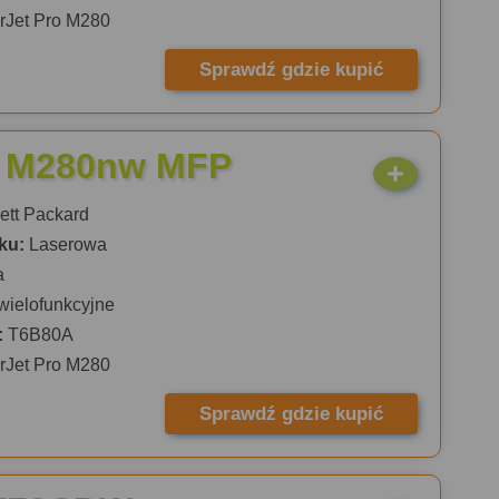
rJet Pro M280
Sprawdź gdzie kupić
ro M280nw MFP
tt Packard
ku:
Laserowa
a
wielofunkcyjne
:
T6B80A
rJet Pro M280
Sprawdź gdzie kupić