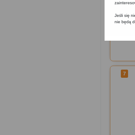
zainteres
Jeśli się 
nie będą 
7