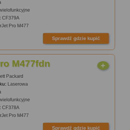
a
wielofunkcyjne
:
CF379A
rJet Pro M477
Sprawdź gdzie kupić
Pro M477fdn
tt Packard
ku:
Laserowa
a
wielofunkcyjne
:
CF378A
rJet Pro M477
Sprawdź gdzie kupić