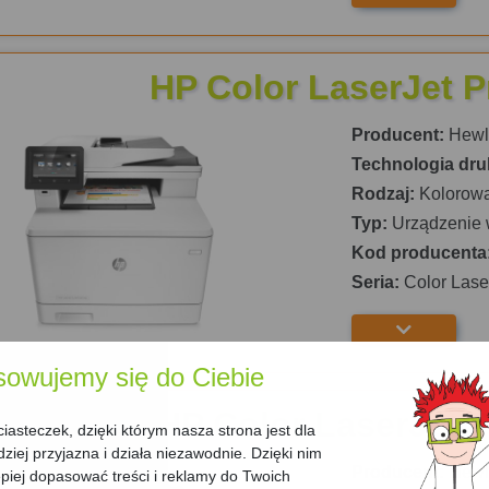
HP Color LaserJet 
Producent:
Hewle
Technologia dru
Rodzaj:
Kolorow
Typ:
Urządzenie 
Kod producenta
Seria:
Color Lase
sowujemy się do Ciebie
HP Color LaserJet
asteczek, dzięki którym nasza strona jest dla
dziej przyjazna i działa niezawodnie. Dzięki nim
Producent:
Hewle
iej dopasować treści i reklamy do Twoich