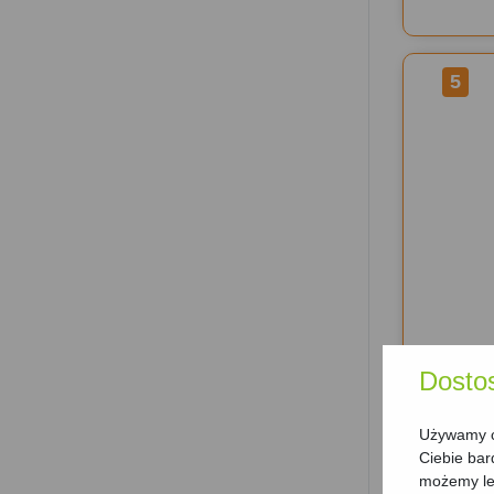
5
Dosto
6
Używamy ci
Ciebie bar
możemy lep