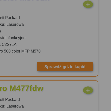
tt Packard
ku:
Laserowa
a
wielofunkcyjne
:
CZ271A
ro 500 color MFP M570
Sprawdź gdzie kupić
Pro M477fdw
tt Packard
ku:
Laserowa