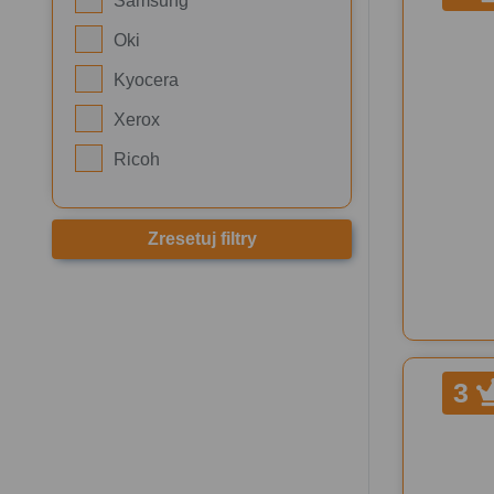
Samsung
Oki
Kyocera
Xerox
Ricoh
Zresetuj filtry
3