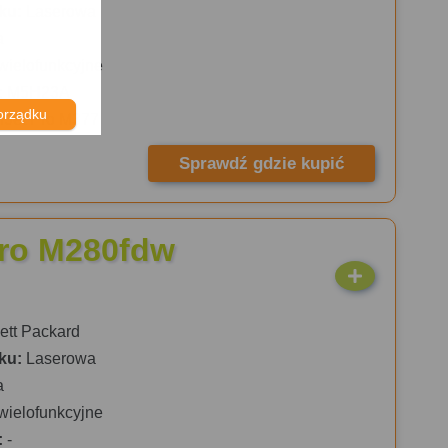
ku:
Laserowa
a
wielofunkcyjne
:
M5H23A
orządku
rJet Pro M377
Sprawdź gdzie kupić
Pro M280fdw
tt Packard
ku:
Laserowa
a
wielofunkcyjne
:
-