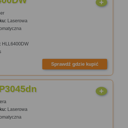
6400DW
er
ku:
Laserowa
omatyczna
:
HLL6400DW
s
Sprawdź gdzie kupić
 P3045dn
era
ku:
Laserowa
omatyczna