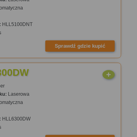
omatyczna
:
HLL5100DNT
s
Sprawdź gdzie kupić
6300DW
er
ku:
Laserowa
omatyczna
:
HLL6300DW
s