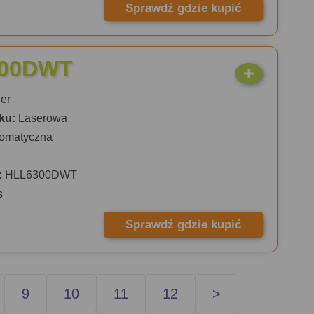
Sprawdź gdzie kupić
300DWT
er
ku:
Laserowa
omatyczna
:
HLL6300DWT
s
Sprawdź gdzie kupić
9
10
11
12
>