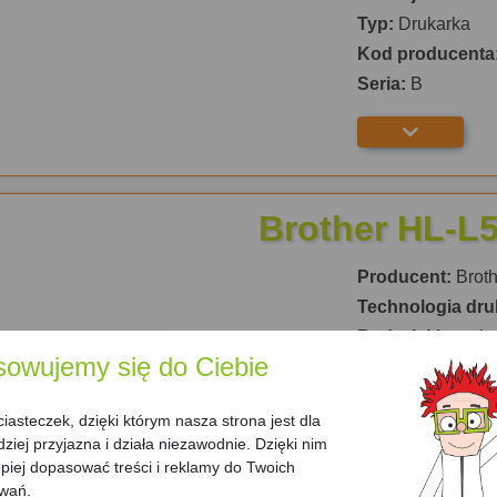
Typ:
Drukarka
Kod producenta
Seria:
B
Brother HL-L
Producent:
Broth
Technologia dru
Rodzaj:
Monochr
sowujemy się do Ciebie
Typ:
Drukarka
Kod producenta
asteczek, dzięki którym nasza strona jest dla
Seria:
HL L Serie
dziej przyjazna i działa niezawodnie. Dzięki nim
iej dopasować treści i reklamy do Twoich
owań.