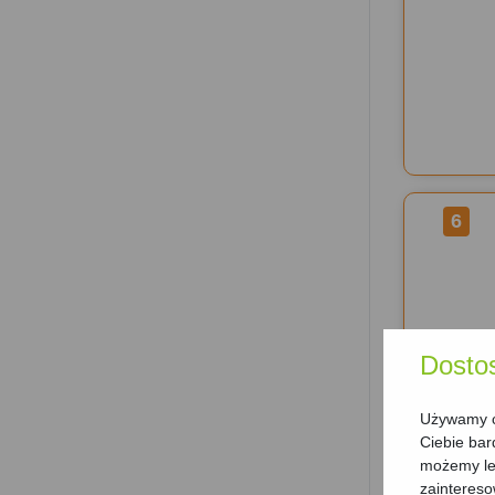
6
Dosto
Używamy ci
Ciebie bar
możemy lep
zainteres