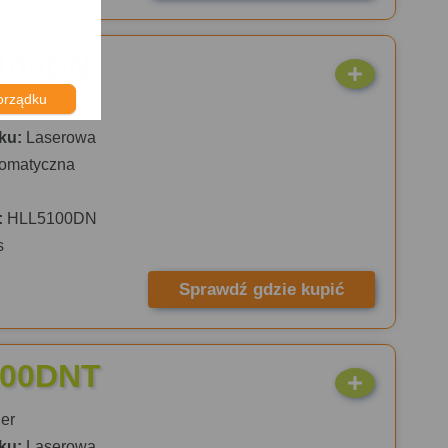
5100DN
orządku
er
ku:
Laserowa
omatyczna
:
HLL5100DN
s
Sprawdź gdzie kupić
100DNT
er
ku:
Laserowa