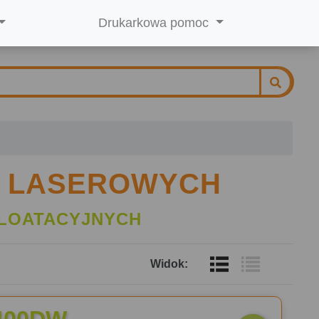
Drukarkowa pomoc
K LASEROWYCH
LOATACYJNYCH
Widok: