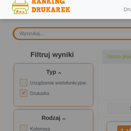
Dr
Filtruj wyniki
Strona gło
Typ
Urządzenie wielofunkcyjne
Drukarka
Rodzaj
Kolorowa