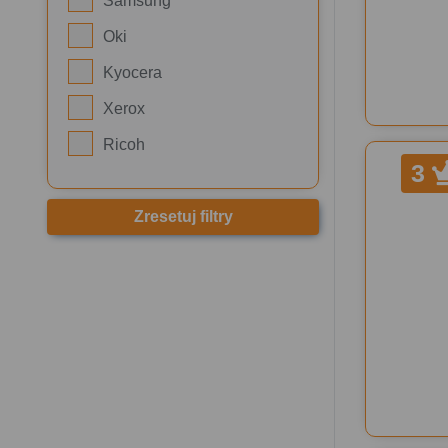
Samsung
Oki
Kyocera
Xerox
Ricoh
3
Zresetuj filtry