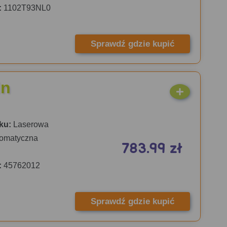
:
1102T93NL0
Sprawdź gdzie kupić
dn
ku:
Laserowa
omatyczna
783.99 zł
:
45762012
Sprawdź gdzie kupić