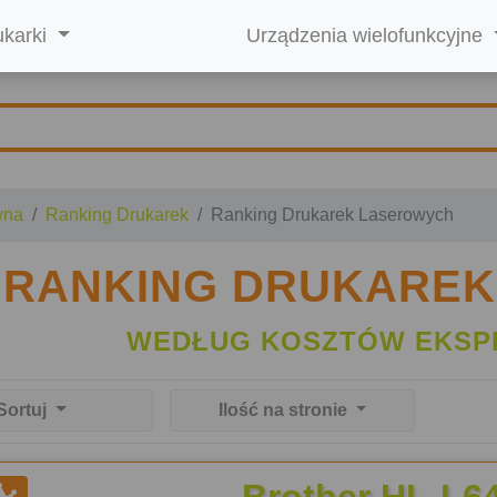
ukarki
Urządzenia wielofunkcyjne
wna
Ranking Drukarek
Ranking Drukarek Laserowych
RANKING DRUKARE
WEDŁUG KOSZTÓW EKSP
Sortuj
Ilość na stronie