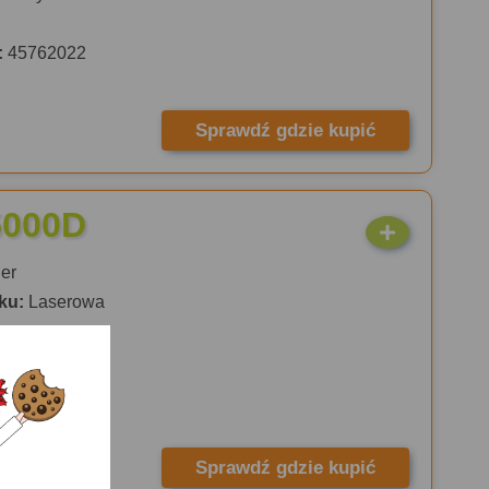
:
45762022
Sprawdź gdzie kupić
5000D
er
ku:
Laserowa
omatyczna
:
HLL5000D
s
Sprawdź gdzie kupić