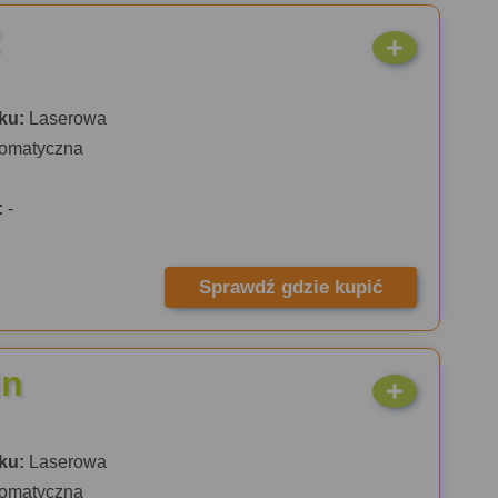
2
ku:
Laserowa
omatyczna
:
-
Sprawdź gdzie kupić
dn
ku:
Laserowa
omatyczna