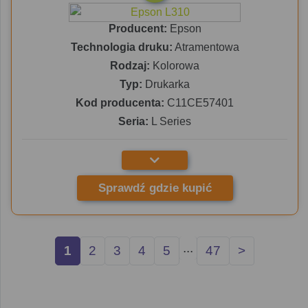
Producent:
Epson
Technologia druku:
Atramentowa
Rodzaj:
Kolorowa
Typ:
Drukarka
Kod producenta:
C11CE57401
Seria:
L Series
Sprawdź gdzie kupić
...
1
2
3
4
5
47
>