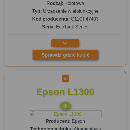
Rodzaj:
Kolorowa
Typ:
Urządzenie wielofunkcyjne
Kod producenta:
C11CF47403
Seria:
EcoTank Series
Sprawdź gdzie kupić
4
Epson L1300
Producent:
Epson
Technologia druku:
Atramentowa