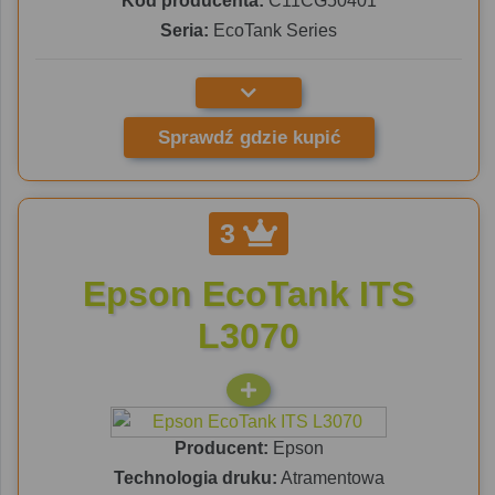
Kod producenta:
C11CG50401
Seria:
EcoTank Series
Sprawdź gdzie kupić
3
Epson EcoTank ITS
L3070
Producent:
Epson
Technologia druku:
Atramentowa