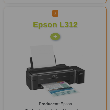
7
Epson L312
Producent:
Epson