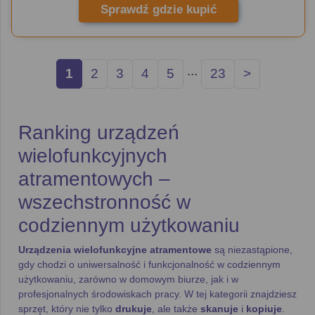
Sprawdź gdzie kupić
...
1
2
3
4
5
23
>
Ranking urządzeń
wielofunkcyjnych
atramentowych –
wszechstronność w
codziennym użytkowaniu
Urządzenia wielofunkcyjne atramentowe
są niezastąpione,
gdy chodzi o uniwersalność i funkcjonalność w codziennym
użytkowaniu, zarówno w domowym biurze, jak i w
profesjonalnych środowiskach pracy. W tej kategorii znajdziesz
sprzęt, który nie tylko
drukuje
, ale także
skanuje
i
kopiuje
.