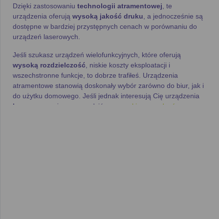
Dzięki zastosowaniu
technologii atramentowej
, te
urządzenia oferują
wysoką jakość druku
, a jednocześnie są
dostępne w bardziej przystępnych cenach w porównaniu do
urządzeń laserowych.
Jeśli szukasz urządzeń wielofunkcyjnych, które oferują
wysoką rozdzielczość
, niskie koszty eksploatacji i
wszechstronne funkcje, to dobrze trafiłeś. Urządzenia
atramentowe stanowią doskonały wybór zarówno do biur, jak i
do użytku domowego. Jeśli jednak interesują Cię urządzenia
laserowe
, możesz sprawdzić nasz
ranking urządzeń
wielofunkcyjnych laserowych
.
Kluczowe zalety urządzeń
wielofunkcyjnych
atramentowych
Urządzenia wielofunkcyjne atramentowe cieszą się
popularnością dzięki ich wszechstronności i różnorodnym
zastosowaniom. Wśród ich najważniejszych cech znajdziesz: