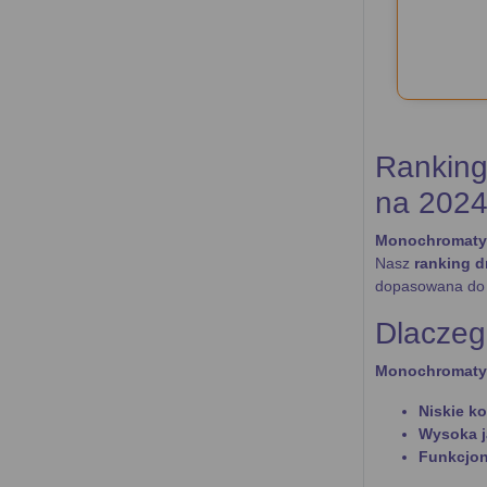
Ranking
na 2024
Monochromatyc
Nasz
ranking 
dopasowana do T
Dlaczeg
Monochromatyc
Niskie k
Wysoka 
Funkcjo