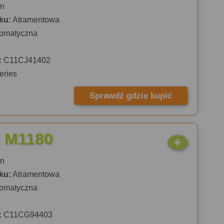
n
ku:
Atramentowa
omatyczna
:
C11CJ41402
eries
Sprawdź gdzie kupić
 M1180
n
ku:
Atramentowa
omatyczna
:
C11CG94403