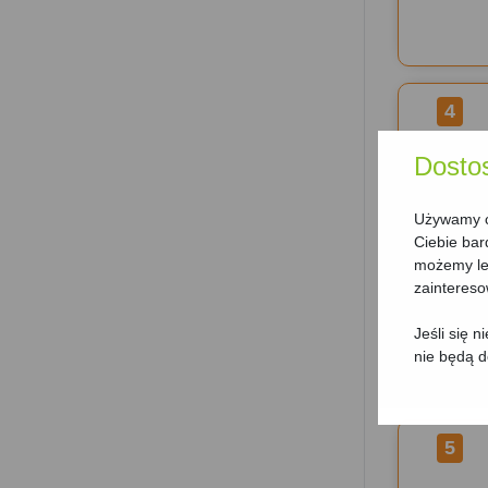
4
Dosto
Używamy ci
Ciebie bar
możemy lep
zainteres
Jeśli się 
nie będą 
5