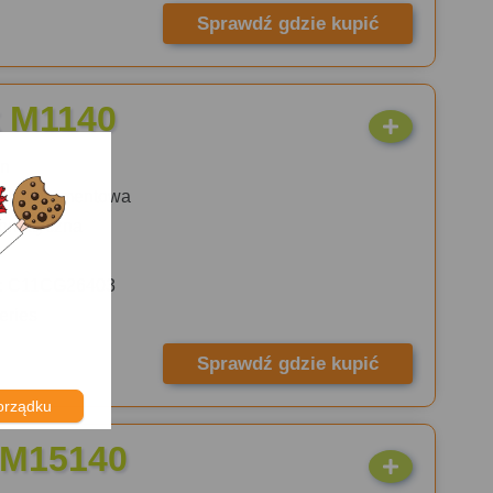
Sprawdź gdzie kupić
 M1140
n
ku:
Atramentowa
omatyczna
:
C11CG26403
eries
Sprawdź gdzie kupić
orządku
 M15140