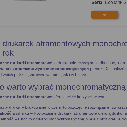
Seria:
EcoTank S
 drukarek atramentowych monochro
 rok
zne drukarki atramentowe
to doskonałe rozwiązanie dla osób, któr
drukarek atramentowych monochromatycznych
pomoże Ci znaleźć dr
woich potrzeb, zarówno w domu, jak i w biurze.
o warto wybrać monochromatyczną
zne drukarki atramentowe
oferują wiele korzyści, w tym:
oszty druku
– Drukowanie w czerni to oszczędne rozwiązanie, zwłaszcz
jakość wydruku
– Nowoczesne drukarki atramentowe oferują doskonał
nalność
– Choć to drukarki monochromatyczne, wiele z nich oferuje do