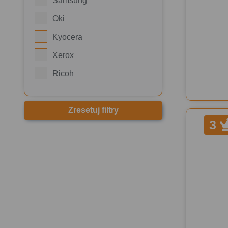
Samsung
Oki
Kyocera
Xerox
Ricoh
Zresetuj filtry
3