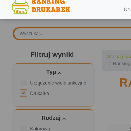
Dr
Filtruj wyniki
Strona gło
Ranking
Typ
R
Urządzenie wielofunkcyjne
Drukarka
Rodzaj
Kolorowa