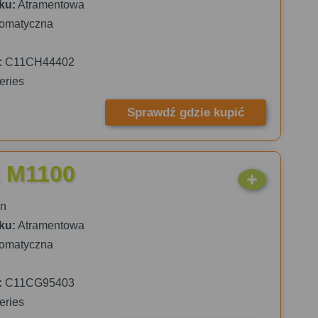
ku:
Atramentowa
omatyczna
:
C11CH44402
eries
Sprawdź gdzie kupić
 M1100
n
ku:
Atramentowa
omatyczna
:
C11CG95403
eries