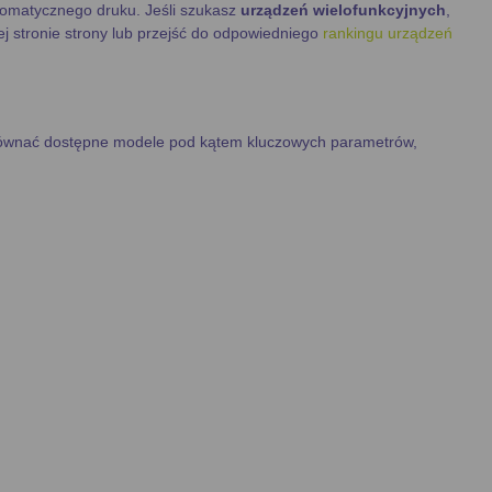
matycznego druku. Jeśli szukasz
urządzeń wielofunkcyjnych
,
wej stronie strony lub przejść do odpowiedniego
rankingu urządzeń
ównać dostępne modele pod kątem kluczowych parametrów,
other
i
Canon
.
gii atramentowej, która zapewnia efektywny i
oszczędny druk
w
entuje
koszty druku jednej strony
, zarówno przy użyciu
dzie najbardziej ekonomiczna.
atybilnych z daną drukarką, co pozwala na wybór najtańszych i