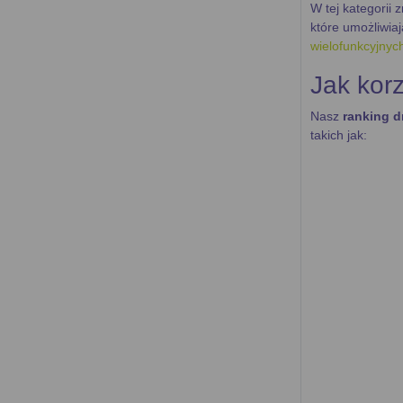
W tej kategorii 
które umożliwia
wielofunkcyjny
Jak kor
Nasz
ranking 
takich jak:
Produce
Technolo
czerni.
Funkcje
Nasza strona ofe
Porównan
oryginal
Lista ko
najbardzi