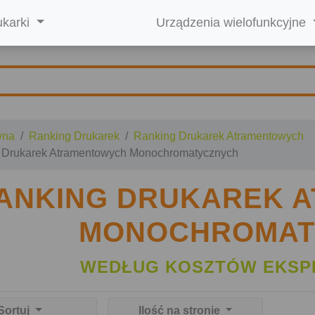
ukarki
Urządzenia wielofunkcyjne
wna
Ranking Drukarek
Ranking Drukarek Atramentowych
 Drukarek Atramentowych Monochromatycznych
ANKING DRUKAREK 
MONOCHROMAT
WEDŁUG KOSZTÓW EKSP
Sortuj
Ilość na stronie