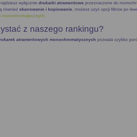
znajdziesz wyłącznie
drukarki atramentowe
przeznaczone do monochro
ją również
skanowanie i kopiowanie
, możesz użyć opcji filtrów po le
ch monochromatycznych
.
zystać z naszego rankingu?
drukarek atramentowych monochromatycznych
pozwala szybko por
nt
: W ofercie znajdziesz drukarki od wiodących marek, takich jak
HP
,
Br
gia druku
: Wszystkie urządzenia w tej kategorii korzystają z technolo
 ułatwiające wybór
ruje kilka narzędzi, które ułatwiają wybór najlepszej drukarki:
ie kosztów druku
: Każda drukarka w rankingu ma tabelę, która prez
nych tuszów
, jak i
zamienników
. To ułatwia ocenę, która drukarka bę
mpatybilnych tuszów
: Znajdziesz również dokładną listę tuszów komp
ej wydajnych materiałów eksploatacyjnych.