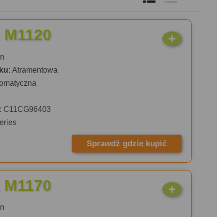
 M1120
n
ku:
Atramentowa
omatyczna
:
C11CG96403
eries
Sprawdź gdzie kupić
 M1170
n