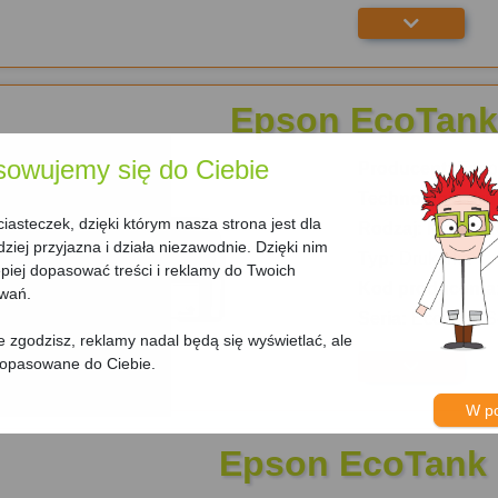
Epson EcoTank
sowujemy się do Ciebie
Producent:
Epso
Technologia dru
asteczek, dzięki którym nasza strona jest dla
Rodzaj:
Monochr
dziej przyjazna i działa niezawodnie. Dzięki nim
Typ:
Drukarka
iej dopasować treści i reklamy do Twoich
Kod producenta
owań.
Seria:
EcoTank S
nie zgodzisz, reklamy nadal będą się wyświetlać, ale
dopasowane do Ciebie.
W p
Epson EcoTank