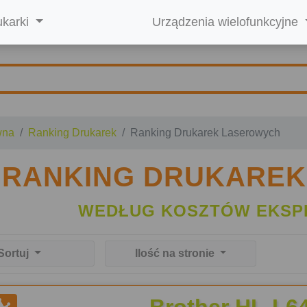
ukarki
Urządzenia wielofunkcyjne
wna
Ranking Drukarek
Ranking Drukarek Laserowych
RANKING DRUKARE
WEDŁUG KOSZTÓW EKSP
Sortuj
Ilość na stronie