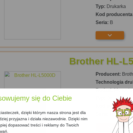
Typ:
Drukarka
Kod producenta
Seria:
B
Brother HL-L
Producent:
Broth
Technologia dru
Rodzaj:
Monochr
sowujemy się do Ciebie
Typ:
Drukarka
Kod producenta
asteczek, dzięki którym nasza strona jest dla
Seria:
HL L Serie
dziej przyjazna i działa niezawodnie. Dzięki nim
iej dopasować treści i reklamy do Twoich
owań.