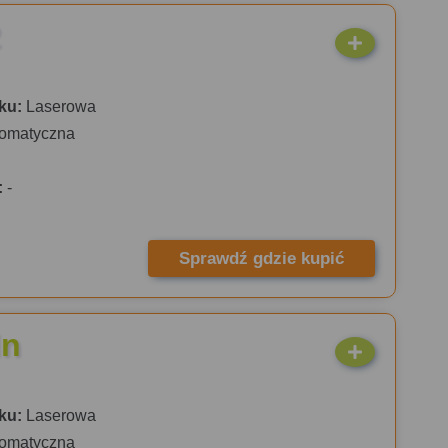
2
ku:
Laserowa
omatyczna
:
-
Sprawdź gdzie kupić
dn
ku:
Laserowa
omatyczna