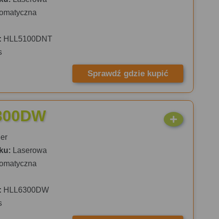
omatyczna
:
HLL5100DNT
s
Sprawdź gdzie kupić
6300DW
er
ku:
Laserowa
omatyczna
:
HLL6300DW
s