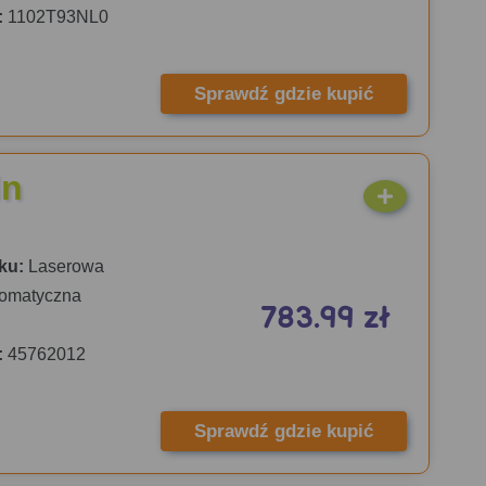
:
1102T93NL0
Sprawdź gdzie kupić
dn
ku:
Laserowa
omatyczna
783.99 zł
:
45762012
Sprawdź gdzie kupić