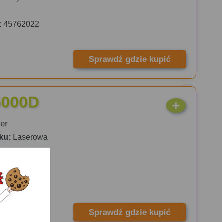
:
45762022
Sprawdź gdzie kupić
5000D
er
ku:
Laserowa
omatyczna
:
HLL5000D
s
Sprawdź gdzie kupić