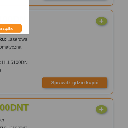
5100DN
orządku
er
ku:
Laserowa
omatyczna
:
HLL5100DN
s
Sprawdź gdzie kupić
100DNT
er
ku:
Laserowa