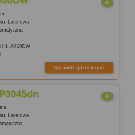
6400DW
er
ku:
Laserowa
omatyczna
:
HLL6400DW
s
Sprawdź gdzie kupić
 P3045dn
era
ku:
Laserowa
omatyczna