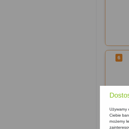
6
Dosto
Używamy ci
Ciebie bar
możemy lep
zainteres