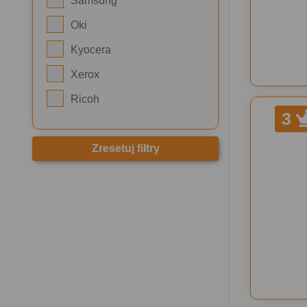
Samsung
Oki
Kyocera
Xerox
Ricoh
3
Zresetuj filtry