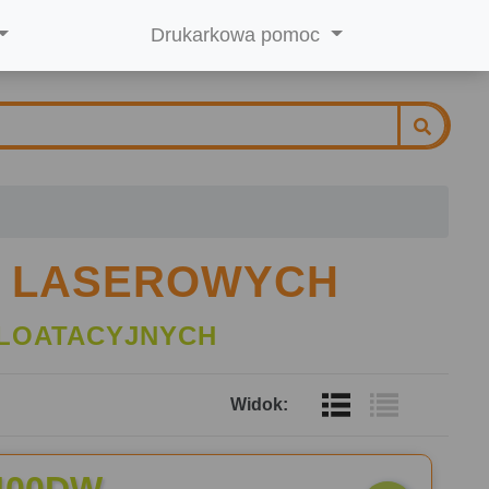
Drukarkowa pomoc
K LASEROWYCH
LOATACYJNYCH
Widok: