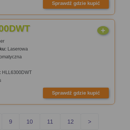
Sprawdź gdzie kupić
300DWT
er
ku:
Laserowa
omatyczna
:
HLL6300DWT
s
Sprawdź gdzie kupić
9
10
11
12
>