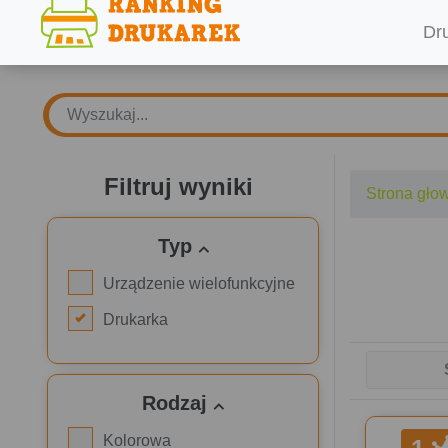
Dr
Filtruj wyniki
Strona gło
Typ
Urządzenie wielofunkcyjne
Drukarka
Rodzaj
Kolorowa