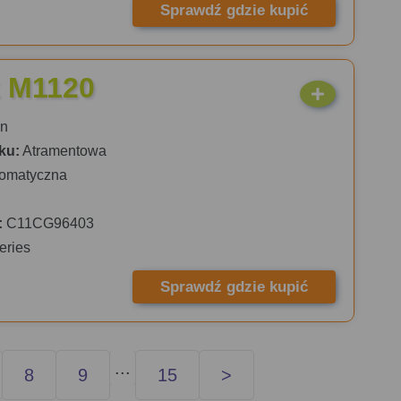
Sprawdź gdzie kupić
 M1120
n
ku:
Atramentowa
omatyczna
:
C11CG96403
eries
Sprawdź gdzie kupić
...
8
9
15
>