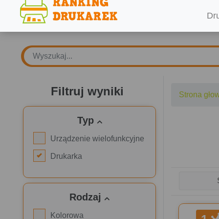
Dr
Filtruj wyniki
Strona gło
Typ
Urządzenie wielofunkcyjne
Drukarka
Rodzaj
Kolorowa