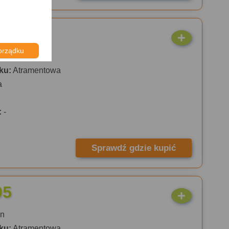
G3400
orządku
on
ku:
Atramentowa
a
:
-
Sprawdź gdzie kupić
05
n
ku:
Atramentowa