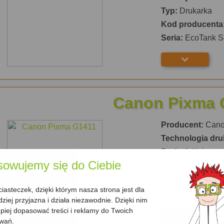
Typ:
Drukarka
Kod producenta
Seria:
EcoTank S
Canon Pixma 
Producent:
Can
Technologia dru
Rodzaj:
Kolorow
sowujemy się do Ciebie
Typ:
Drukarka
Kod producenta
asteczek, dzięki którym nasza strona jest dla
Seria:
Pixma G
dziej przyjazna i działa niezawodnie. Dzięki nim
iej dopasować treści i reklamy do Twoich
owań.