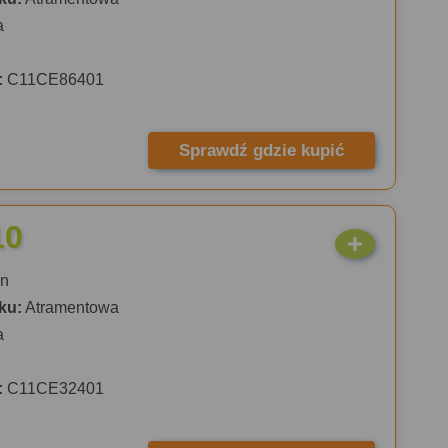
a
:
C11CE86401
Sprawdź gdzie kupić
10
n
ku:
Atramentowa
a
:
C11CE32401