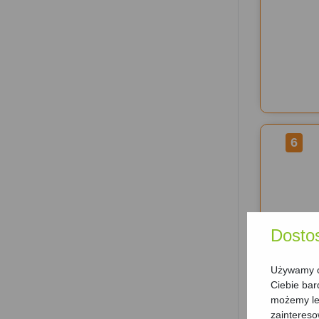
6
Dosto
Używamy ci
Ciebie bar
możemy lep
zainteres