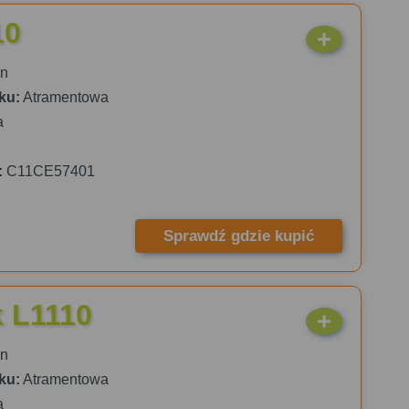
10
n
ku:
Atramentowa
a
:
C11CE57401
Sprawdź gdzie kupić
 L1110
n
ku:
Atramentowa
a