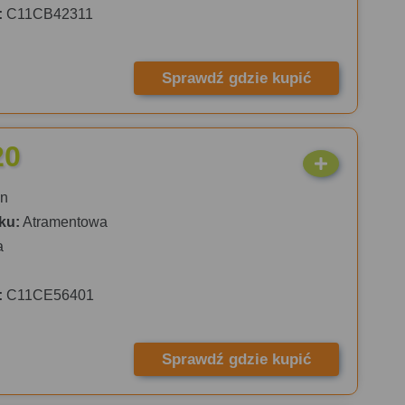
:
C11CB42311
Sprawdź gdzie kupić
20
n
ku:
Atramentowa
a
:
C11CE56401
Sprawdź gdzie kupić