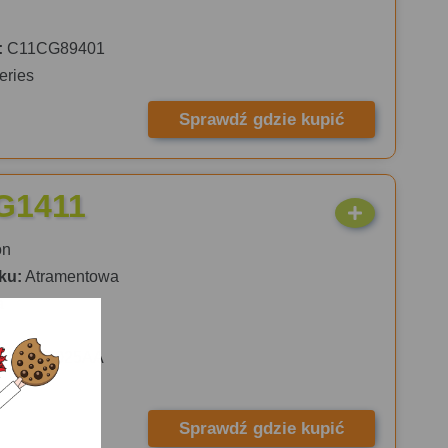
:
C11CG89401
eries
Sprawdź gdzie kupić
G1411
on
ku:
Atramentowa
a
:
2314C025AA
Sprawdź gdzie kupić