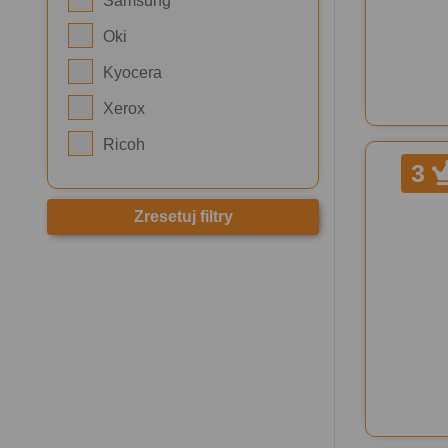
Samsung
Oki
Kyocera
Xerox
Ricoh
3
Zresetuj filtry