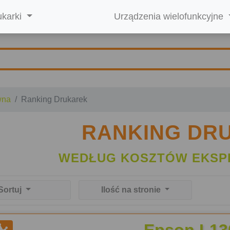
ukarki
Urządzenia wielofunkcyjne
wna
Ranking Drukarek
RANKING DR
WEDŁUG KOSZTÓW EKSP
Sortuj
Ilość na stronie