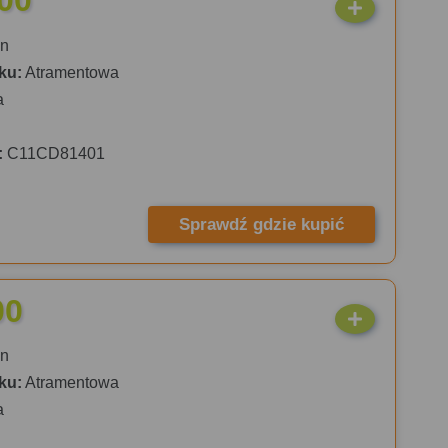
00
n
ku:
Atramentowa
a
:
C11CD81401
Sprawdź gdzie kupić
00
n
ku:
Atramentowa
a