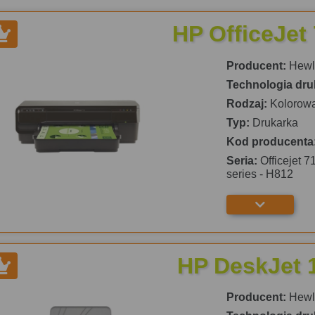
HP OfficeJet
Producent:
Hewle
Technologia dru
Rodzaj:
Kolorow
Typ:
Drukarka
Kod producenta
Seria:
Officejet 7
series - H812
HP DeskJet 
Producent:
Hewle