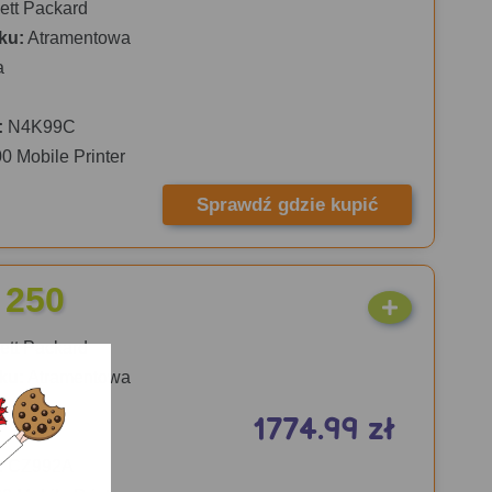
tt Packard
ku:
Atramentowa
a
:
N4K99C
00 Mobile Printer
Sprawdź gdzie kupić
 250
tt Packard
ku:
Atramentowa
a
1774.99 zł
:
CZ992A