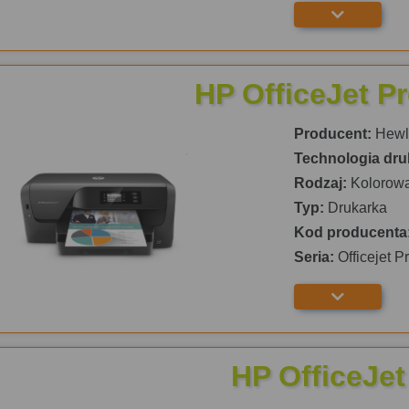
HP OfficeJet P
Producent:
Hewle
Technologia dru
Rodzaj:
Kolorow
Typ:
Drukarka
Kod producenta
Seria:
Officejet P
HP OfficeJet