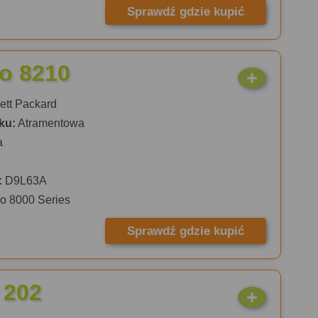
Sprawdź gdzie kupić
ro 8210
tt Packard
ku:
Atramentowa
a
:
D9L63A
ro 8000 Series
Sprawdź gdzie kupić
 202