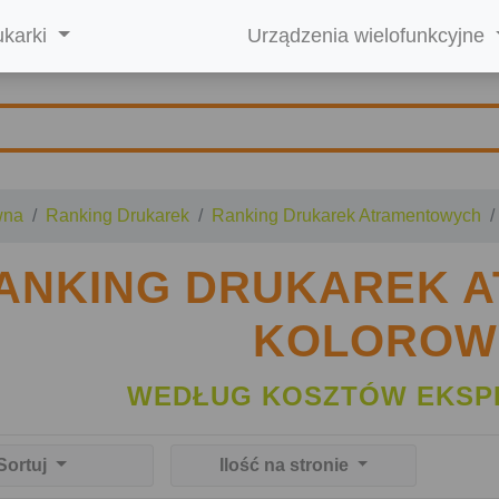
ukarki
Urządzenia wielofunkcyjne
wna
Ranking Drukarek
Ranking Drukarek Atramentowych
ANKING DRUKAREK 
KOLOROW
WEDŁUG KOSZTÓW EKSP
Sortuj
Ilość na stronie