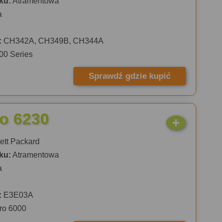
ku:
Atramentowa
a
:
CH342A, CH349B, CH344A
00 Series
Sprawdź gdzie kupić
ro 6230
tt Packard
ku:
Atramentowa
a
:
E3E03A
Pro 6000