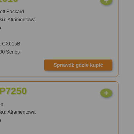
tt Packard
ku:
Atramentowa
a
:
CX015B
00 Series
Sprawdź gdzie kupić
iP7250
on
ku:
Atramentowa
a