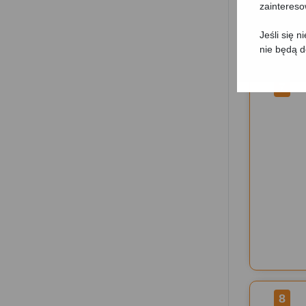
zainteres
Jeśli się 
nie będą 
7
8