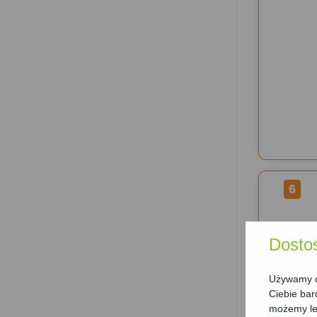
6
Dosto
Używamy ci
Ciebie bar
możemy lep