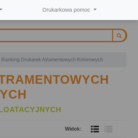
Drukarkowa pomoc
Ranking Drukarek Atramentowych Kolorowych
ATRAMENTOWYCH
YCH
LOATACYJNYCH
Widok: