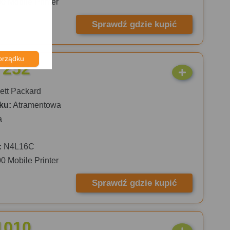
00 Mobile Printer
Sprawdź gdzie kupić
orządku
 252
tt Packard
ku:
Atramentowa
a
:
N4L16C
00 Mobile Printer
Sprawdź gdzie kupić
1010