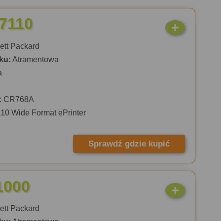
 7110
tt Packard
ku:
Atramentowa
a
:
CR768A
110 Wide Format ePrinter
Sprawdź gdzie kupić
1000
tt Packard