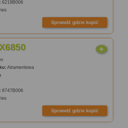
:
6219B006
ies
Sprawdź gdzie kupić
iX6850
on
ku:
Atramentowa
a
:
8747B006
ies
Sprawdź gdzie kupić