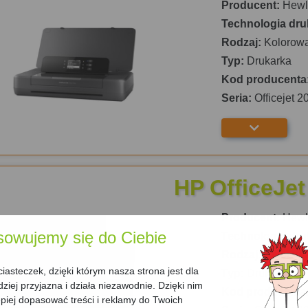
Producent:
Hewle
Technologia dru
Rodzaj:
Kolorow
Typ:
Drukarka
Kod producenta
Seria:
Officejet 2
HP OfficeJet
Producent:
Hewle
sowujemy się do Ciebie
Technologia dru
Rodzaj:
Kolorow
asteczek, dzięki którym nasza strona jest dla
Typ:
Drukarka
dziej przyjazna i działa niezawodnie. Dzięki nim
Kod producenta
iej dopasować treści i reklamy do Twoich