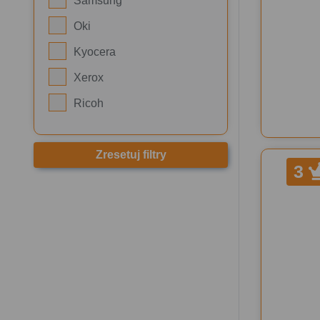
Samsung
Oki
Kyocera
Xerox
Ricoh
Zresetuj filtry
3