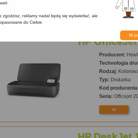
Seria:
Officejet 2
owań.
nie zgodzisz, reklamy nadal będą się wyświetlać, ale
dopasowane do Ciebie.
W p
HP OfficeJet
Producent:
Hewle
Technologia dru
Rodzaj:
Kolorow
Typ:
Drukarka
Kod producenta
Seria:
Officejet 2
HP DeskJet 