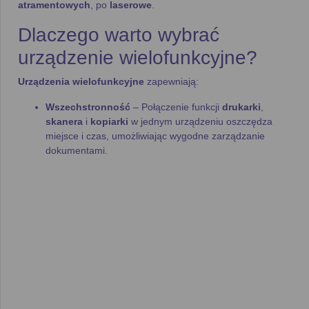
atramentowych
, po
laserowe
.
Dlaczego warto wybrać
urządzenie wielofunkcyjne?
Urządzenia wielofunkcyjne
zapewniają:
Wszechstronność
– Połączenie funkcji
drukarki
,
skanera
i
kopiarki
w jednym urządzeniu oszczędza
miejsce i czas, umożliwiając wygodne zarządzanie
dokumentami.
Wysoka jakość druku
– Nowoczesne urządzenia
oferują doskonałą
rozdzielczość
i
jakość wydruku
, co
sprawia, że są idealne zarówno do
domowego użytku
,
jak i do biura.
Efektywność pracy
– Dzięki
automatycznemu
drukowi dwustronnemu
i wysokiej
prędkości druku
(nawet
20 stron na minutę
) urządzenia te usprawniają
pracę, szczególnie w biurach.
Atramentowe i laserowe