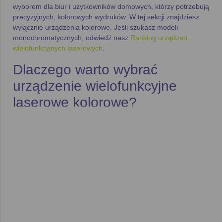
wyborem dla biur i użytkowników domowych, którzy potrzebują
precyzyjnych, kolorowych wydruków. W tej sekcji znajdziesz
wyłącznie urządzenia kolorowe. Jeśli szukasz modeli
monochromatycznych, odwiedź nasz
Ranking urządzeń
wielofunkcyjnych laserowych
.
Dlaczego warto wybrać
urządzenie wielofunkcyjne
laserowe kolorowe?
Kolorowe urządzenia wielofunkcyjne laserowe łączą
funkcjonalność i wszechstronność z możliwością tworzenia
wydruków w żywych kolorach
. Dzięki nim możesz:
Drukować dokumenty
w kolorze – od profesjonalnych
raportów po pełnokolorowe broszury i grafiki,
zapewniając wysoki standard wydruków.
Oszczędzać czas
–
laserowe urządzenia
wielofunkcyjne
charakteryzują się
szybkością druku
,
często osiągając prędkość do
20 stron na minutę
, co
sprawia, że są one idealnym rozwiązaniem dla biur o