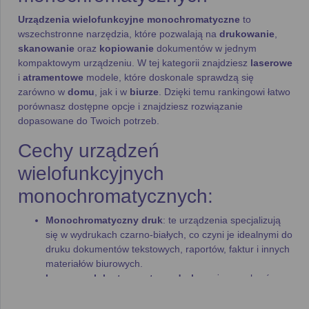
Urządzenia wielofunkcyjne monochromatyczne
to
wszechstronne narzędzia, które pozwalają na
drukowanie
,
skanowanie
oraz
kopiowanie
dokumentów w jednym
kompaktowym urządzeniu. W tej kategorii znajdziesz
laserowe
i
atramentowe
modele, które doskonale sprawdzą się
zarówno w
domu
, jak i w
biurze
. Dzięki temu rankingowi łatwo
porównasz dostępne opcje i znajdziesz rozwiązanie
dopasowane do Twoich potrzeb.
Cechy urządzeń
wielofunkcyjnych
monochromatycznych:
Monochromatyczny druk
: te urządzenia specjalizują
się w wydrukach czarno-białych, co czyni je idealnymi do
druku dokumentów tekstowych, raportów, faktur i innych
materiałów biurowych.
Laserowy lub atramentowy druk
: możesz wybrać
między
laserowym
urządzeniem wielofunkcyjnym, które
oferuje szybsze i bardziej wydajne drukowanie, lub