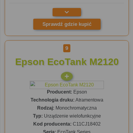
Sprawdź gdzie kupić
9
Epson EcoTank M2120
Producent:
Epson
Technologia druku:
Atramentowa
Rodzaj:
Monochromatyczna
Typ:
Urządzenie wielofunkcyjne
Kod producenta:
C11CJ18402
Seria:
EcoTank Series