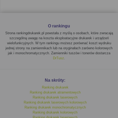
Drukowanie dwustronne
: większość urządzeń w tej
kategorii oferuje funkcję
automatycznego druku
dwustronnego
, co jest niezwykle przydatne, gdy
chcesz zaoszczędzić na papierze.
O rankingu
Łączność bezprzewodowa
: wiele modeli oferuje
możliwość pracy z
Wi-Fi
, co pozwala na zdalne
Strona rankingdrukarek.pl powstała z myślą o osobach, które zwracają
drukowanie z różnych urządzeń, takich jak laptopy czy
szczególną uwagę na koszta eksploatacyjne drukarek i urządzeń
smartfony.
wielofunkcyjnych. W tym rankingu możesz porównać koszt wydruku
jednej strony na zamiennikach lub na oryginałach zarówno kolorowych
Jak porównać urządzenia?
jak i monochromatycznych. Zamienniki tuszów i tonerów dostarcza
DrTusz
.
Nasza strona umożliwia
porównywanie
kilku modeli
jednocześnie. Wystarczy kliknąć ikonę plusa przy
interesujących Cię modelach, aby dodać je do porównania.
Na skróty:
Dzięki tej funkcji możesz łatwo sprawdzić różnice w funkcjach
oraz
kosztach eksploatacji
, co ułatwi wybór najlepszego
Ranking drukarek
rozwiązania dla Twojego
biura
lub
domu
.
Ranking drukarek atramentowych
Ranking drukarek laserowych
Dla kogo są urządzenia
Ranking drukarek laserowych kolorowych
Ranking drukarek monochromatycznych
wielofunkcyjne
Ranking drukarek kolorowych
Ranking drukarek laserowych