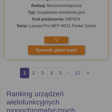
Rodzaj:
Monochromatyczna
Typ:
Urządzenie wielofunkcyjne
Kod producenta:
A8P82A
Seria:
Laserjet Pro MFP M521 Printer Series
Sprawdź gdzie kupić
...
1
2
3
4
5
12
>
Ranking urządzeń
wielofunkcyjnych
monochromatycznych