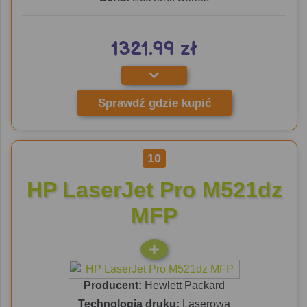
1321.99 zł
Sprawdź gdzie kupić
10
HP LaserJet Pro M521dz
MFP
Producent:
Hewlett Packard
Technologia druku:
Laserowa