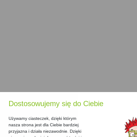
idealnym wyborem dla każdego, kto poszukuje
wszechstronnych narzędzi do codziennej pracy.
Nie czekaj, skorzystaj z naszego
rankingu
i wybierz
urządzenie wielofunkcyjne
, które zapewni Ci
wydajność
i
komfort pracy
każdego dnia!
Dostosowujemy się do Ciebie
Używamy ciasteczek, dzięki którym
nasza strona jest dla Ciebie bardziej
przyjazna i działa niezawodnie. Dzięki