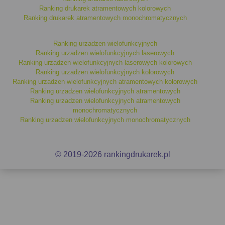
monochromatyczne?
Ranking drukarek atramentowych kolorowych
Ranking drukarek atramentowych monochromatycznych
Te urządzenia są idealne dla firm i użytkowników
indywidualnych, którzy potrzebują niezawodnych narzędzi do
codziennych zadań biurowych. Urządzenia te doskonale
Ranking urzadzen wielofunkcyjnych
sprawdzają się w środowiskach, gdzie priorytetem jest
Ranking urzadzen wielofunkcyjnych laserowych
Ranking urzadzen wielofunkcyjnych laserowych kolorowych
wydajność
oraz
niski koszt eksploatacji
.
Ranking urzadzen wielofunkcyjnych kolorowych
Monochromatyczne urządzenia wielofunkcyjne
są
Ranking urzadzen wielofunkcyjnych atramentowych kolorowych
doskonałe do druku dokumentów, które nie wymagają koloru,
Ranking urzadzen wielofunkcyjnych atramentowych
co znacznie obniża koszty związane z użytkowaniem
Ranking urzadzen wielofunkcyjnych atramentowych
urządzenia.
monochromatycznych
Ranking urzadzen wielofunkcyjnych monochromatycznych
Podsumowanie
Ranking urządzeń wielofunkcyjnych
© 2019-2026 rankingdrukarek.pl
monochromatycznych
to doskonałe narzędzie, które pomoże
Ci znaleźć odpowiednie
urządzenie
do Twoich potrzeb. Dzięki
porównaniu kosztów
eksploatacji
oraz dodatkowych funkcji,
takich jak
automatyczny druk dwustronny
czy
Wi-Fi
, łatwo
wybierzesz rozwiązanie dopasowane do Twoich oczekiwań.
Pamiętaj, że wszystkie urządzenia oferują funkcje
drukowania
,
skanowania
oraz
kopiowania
, co czyni je