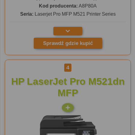
Kod producenta:
A8P80A
Seria:
Laserjet Pro MFP M521 Printer Series
Sprawdź gdzie kupić
4
HP LaserJet Pro M521dn
MFP