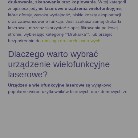
drukowania
,
skanowania
oraz
kopiowania
. W tej kategorii
znajdziesz jedynie
laserowe urządzenia wielofunkcyjne
,
które oferują wysoką wydajność, niskie koszty eksploatacji
oraz zaawansowane funkcje. Jeśli szukasz samej drukarki
laserowej, możesz skorzystać z opcji filtrowania po lewej
stronie, wybierając kategorię ""Drukarka"", lub przejść
bezpośrednio do
rankingu drukarek laserowych
.
Dlaczego warto wybrać
urządzenie wielofunkcyjne
laserowe?
Urządzenia wielofunkcyjne laserowe
są wyjątkowo
popularne wśród użytkowników biurowych oraz domowych ze
względu na swoją wydajność i wszechstronność. Oferują:
Szybkość druku
– Nowoczesne
laserowe urządzenia
wielofunkcyjne
mogą drukować nawet do
20 stron na
minutę
, co znacząco przyspiesza obsługę dokumentów.
Niskie koszty eksploatacji
– Dzięki wydajnym
tonerom
koszty
drukowania
jednej strony są znacznie