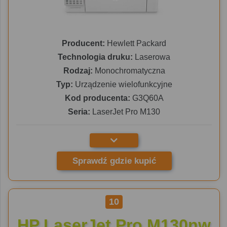
Producent:
Hewlett Packard
Technologia druku:
Laserowa
Rodzaj:
Monochromatyczna
Typ:
Urządzenie wielofunkcyjne
Kod producenta:
G3Q60A
Seria:
LaserJet Pro M130
Sprawdź gdzie kupić
10
HP LaserJet Pro M130nw