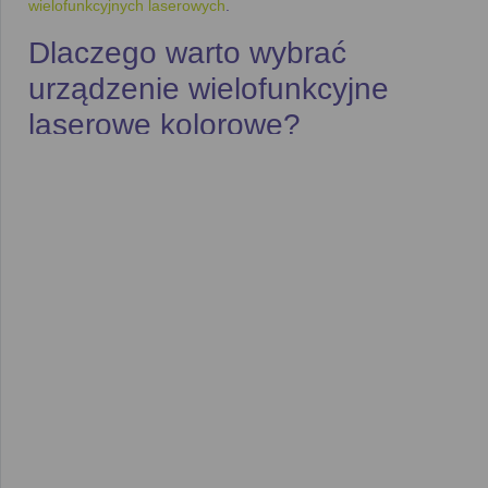
wielofunkcyjnych laserowych
.
Dlaczego warto wybrać
urządzenie wielofunkcyjne
laserowe kolorowe?
Kolorowe urządzenia wielofunkcyjne laserowe łączą
funkcjonalność i wszechstronność z możliwością tworzenia
wydruków w żywych kolorach
. Dzięki nim możesz:
Drukować dokumenty
w kolorze – od profesjonalnych
raportów po pełnokolorowe broszury i grafiki,
zapewniając wysoki standard wydruków.
Oszczędzać czas
–
laserowe urządzenia
wielofunkcyjne
charakteryzują się
szybkością druku
,
często osiągając prędkość do
20 stron na minutę
, co
sprawia, że są one idealnym rozwiązaniem dla biur o
wysokim natężeniu pracy.
Wydajne tonery
– Kolorowe tonery laserowe są znane
z długiej żywotności, co przekłada się na niższe koszty
eksploatacji przy drukowaniu w kolorze.