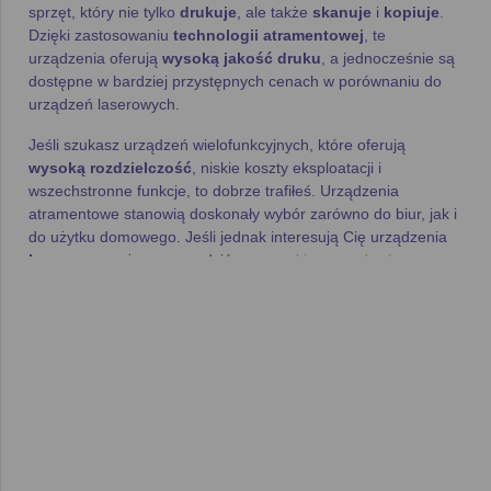
sprzęt, który nie tylko
drukuje
, ale także
skanuje
i
kopiuje
.
Dzięki zastosowaniu
technologii atramentowej
, te
urządzenia oferują
wysoką jakość druku
, a jednocześnie są
dostępne w bardziej przystępnych cenach w porównaniu do
urządzeń laserowych.
Jeśli szukasz urządzeń wielofunkcyjnych, które oferują
wysoką rozdzielczość
, niskie koszty eksploatacji i
wszechstronne funkcje, to dobrze trafiłeś. Urządzenia
atramentowe stanowią doskonały wybór zarówno do biur, jak i
do użytku domowego. Jeśli jednak interesują Cię urządzenia
laserowe
, możesz sprawdzić nasz
ranking urządzeń
wielofunkcyjnych laserowych
.
Kluczowe zalety urządzeń
wielofunkcyjnych
atramentowych
Urządzenia wielofunkcyjne atramentowe cieszą się
popularnością dzięki ich wszechstronności i różnorodnym
zastosowaniom. Wśród ich najważniejszych cech znajdziesz: