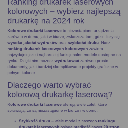
Ranking drukarek laserowych
kolorowych – wybierz najlepszą
drukarkę na 2024 rok
Kolorowe drukarki laserowe
to niezastąpione urządzenia
zarówno w domu, jak i w biurze, zwłaszcza tam, gdzie liczy się
wysoka jakość wydruków
oraz
szybkość druku
. Nasz
ranking drukarek laserowych kolorowych
zawiera
najwydajniejsze i najbardziej funkcjonalne modele dostępne na
rynku. Dzięki nim możesz
wydrukować
zarówno proste
dokumenty, jak i bardziej skomplikowane projekty graficzne w
pełnym kolorze.
Dlaczego warto wybrać
kolorową drukarkę laserową?
Kolorowe drukarki laserowe
oferują wiele zalet, które
sprawiają, że są niezastąpione w biurze i w domu:
Szybkość druku
– wiele modeli z naszego
rankingu
drukarek laserowych
osiąga prędkość nawet
20 stron