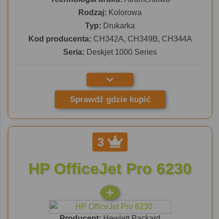
Rodzaj:
Kolorowa
Typ:
Drukarka
Kod producenta:
CH342A, CH349B, CH344A
Seria:
Deskjet 1000 Series
Sprawdź gdzie kupić
3
HP OfficeJet Pro 6230
Producent:
Hewlett Packard