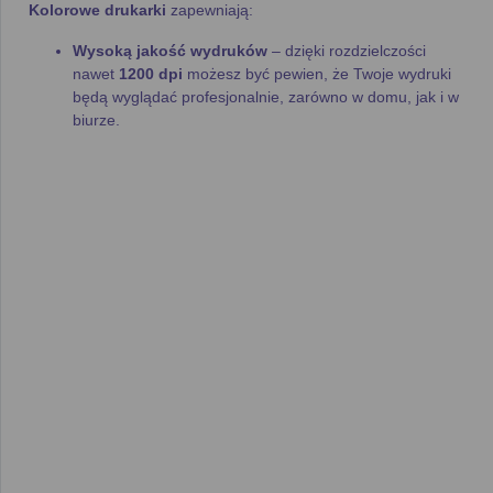
Kolorowe drukarki
zapewniają:
Wysoką jakość wydruków
– dzięki rozdzielczości
nawet
1200 dpi
możesz być pewien, że Twoje wydruki
będą wyglądać profesjonalnie, zarówno w domu, jak i w
biurze.
Szybkość druku
– wiele modeli osiąga prędkość nawet
do
20 stron na minutę
, co sprawia, że możesz szybko i
sprawnie obsługiwać większe zadania.
Ekonomiczność
– niezależnie od tego, czy korzystasz
z
oryginalnych tonerów
, czy
zamienników
,
drukowanie w kolorze może być tanie, jeśli wybierzesz
odpowiednią drukarkę. W naszym
rankingu drukarek
kolorowych
znajdziesz modele o
niskich kosztach
eksploatacji
.
Jak korzystać z naszego
rankingu drukarek kolorowych?
Nasz
ranking drukarek kolorowych
został stworzony z myślą
o ułatwieniu wyboru odpowiedniego urządzenia. W tej kategorii