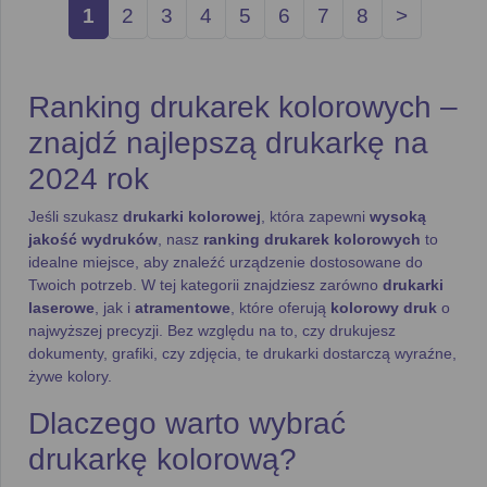
1
2
3
4
5
6
7
8
>
Ranking drukarek kolorowych –
znajdź najlepszą drukarkę na
2024 rok
Jeśli szukasz
drukarki kolorowej
, która zapewni
wysoką
jakość wydruków
, nasz
ranking drukarek kolorowych
to
idealne miejsce, aby znaleźć urządzenie dostosowane do
Twoich potrzeb. W tej kategorii znajdziesz zarówno
drukarki
laserowe
, jak i
atramentowe
, które oferują
kolorowy druk
o
najwyższej precyzji. Bez względu na to, czy drukujesz
dokumenty, grafiki, czy zdjęcia, te drukarki dostarczą wyraźne,
żywe kolory.
Dlaczego warto wybrać
drukarkę kolorową?