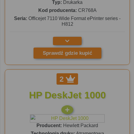
Typ:
Drukarka
Kod producenta:
CR768A
Seria:
Officejet 7110 Wide Format ePrinter series -
H812
Sprawdź gdzie kupić
2
HP DeskJet 1000
Producent:
Hewlett Packard
Technologia druku:
Atramentowa