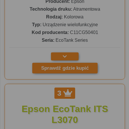
Producent:
Epson
Technologia druku:
Atramentowa
Rodzaj:
Kolorowa
Typ:
Urządzenie wielofunkcyjne
Kod producenta:
C11CG50401
Seria:
EcoTank Series
Sprawdź gdzie kupić
3
Epson EcoTank ITS
L3070