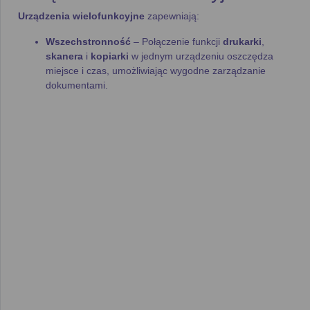
Urządzenia wielofunkcyjne
zapewniają:
Wszechstronność
– Połączenie funkcji
drukarki
,
skanera
i
kopiarki
w jednym urządzeniu oszczędza
miejsce i czas, umożliwiając wygodne zarządzanie
dokumentami.
Wysoka jakość druku
– Nowoczesne urządzenia
oferują doskonałą
rozdzielczość
i
jakość wydruku
, co
sprawia, że są idealne zarówno do
domowego użytku
,
jak i do biura.
Efektywność pracy
– Dzięki
automatycznemu
drukowi dwustronnemu
i wysokiej
prędkości druku
(nawet
20 stron na minutę
) urządzenia te usprawniają
pracę, szczególnie w biurach.
Atramentowe i laserowe
urządzenia wielofunkcyjne
W naszym
rankingu urządzeń wielofunkcyjnych
znajdziesz
zarówno
atramentowe
, jak i
laserowe
modele. Urządzenia
atramentowe
doskonale sprawdzają się do druku kolorowego,