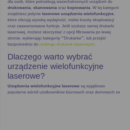
dla osób, które potrzebują wszechstronnych urządzeń do
drukowania
,
skanowania
oraz
kopiowania
. W tej kategorii
znajdziesz jedynie
laserowe urządzenia wielofunkcyjne
,
które oferują wysoką wydajność, niskie koszty eksploatacji
oraz zaawansowane funkcje. Jeśli szukasz samej drukarki
laserowej, możesz skorzystać z opcji filtrowania po lewej
stronie, wybierając kategorię ""Drukarka"", lub przejść
bezpośrednio do
rankingu drukarek laserowych
.
Dlaczego warto wybrać
urządzenie wielofunkcyjne
laserowe?
Urządzenia wielofunkcyjne laserowe
są wyjątkowo
popularne wśród użytkowników biurowych oraz domowych ze
względu na swoją wydajność i wszechstronność. Oferują:
Szybkość druku
– Nowoczesne
laserowe urządzenia
wielofunkcyjne
mogą drukować nawet do
20 stron na
minutę
, co znacząco przyspiesza obsługę dokumentów.
Niskie koszty eksploatacji
– Dzięki wydajnym