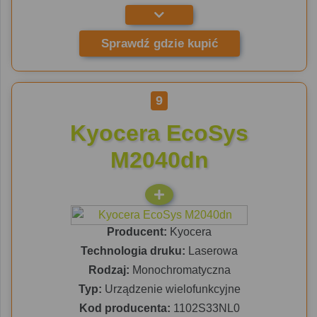
Sprawdź gdzie kupić
9
Kyocera EcoSys
M2040dn
Producent:
Kyocera
Technologia druku:
Laserowa
Rodzaj:
Monochromatyczna
Typ:
Urządzenie wielofunkcyjne
Kod producenta:
1102S33NL0