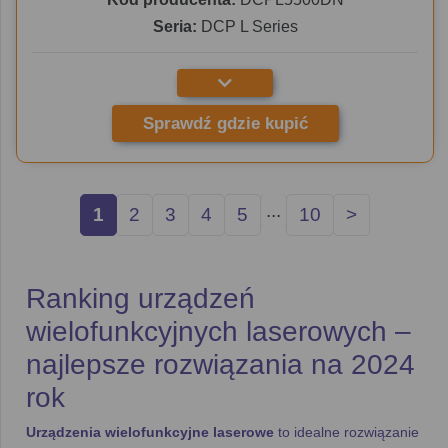
Seria:
DCP L Series
Sprawdź gdzie kupić
...
1
2
3
4
5
10
>
Ranking urządzeń
wielofunkcyjnych laserowych –
najlepsze rozwiązania na 2024
rok
Urządzenia wielofunkcyjne laserowe
to idealne rozwiązanie