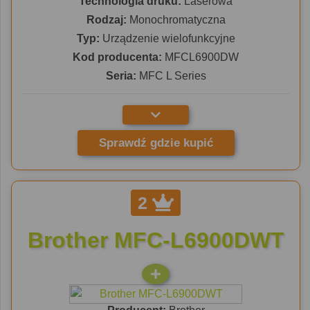
Technologia druku:
Laserowa
Rodzaj:
Monochromatyczna
Typ:
Urządzenie wielofunkcyjne
Kod producenta:
MFCL6900DW
Seria:
MFC L Series
Sprawdź gdzie kupić
2
Brother MFC-L6900DWT