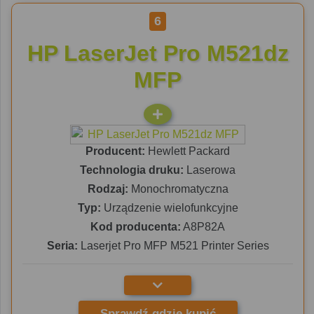
6
HP LaserJet Pro M521dz
MFP
Producent:
Hewlett Packard
Technologia druku:
Laserowa
Rodzaj:
Monochromatyczna
Typ:
Urządzenie wielofunkcyjne
Kod producenta:
A8P82A
Seria:
Laserjet Pro MFP M521 Printer Series
Sprawdź gdzie kupić