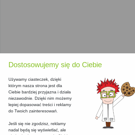
urządzenia idealnie dostosowanego do indywidualnych
potrzeb:
Producent
: W naszym rankingu znajdziesz
Brother
,
Canon
,
HP
i inne czołowe marki, które oferują
niezawodne rozwiązania w dziedzinie
urządzeń
wielofunkcyjnych laserowych
.
Technologia druku
: Wszystkie urządzenia w tej
kategorii korzystają z
technologii laserowej
, co
gwarantuje wydajny i szybki druk.
Dodatkowe funkcje
: Niektóre urządzenia oferują
Dostosowujemy się do Ciebie
funkcje, takie jak
skanowanie i kopiowanie
w wysokiej
rozdzielczości,
automatyczny podajnik papieru
oraz
Używamy ciasteczek, dzięki
Wi-Fi
.
którym nasza strona jest dla
Funkcje, które pomogą Ci
Ciebie bardziej przyjazna i działa
niezawodnie. Dzięki nim możemy
wybrać najlepsze urządzenie
lepiej dopasować treści i reklamy
do Twoich zainteresowań.
Aby ułatwić wybór odpowiedniego
urządzenia
wielofunkcyjnego
, nasza strona oferuje kilka przydatnych
Jeśli się nie zgodzisz, reklamy
funkcji:
nadal będą się wyświetlać, ale