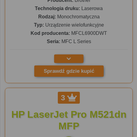
Producent:
Brother
Technologia druku:
Laserowa
Rodzaj:
Monochromatyczna
Typ:
Urządzenie wielofunkcyjne
Kod producenta:
MFCL6900DWT
Seria:
MFC L Series
Sprawdź gdzie kupić
3
HP LaserJet Pro M521dn
MFP