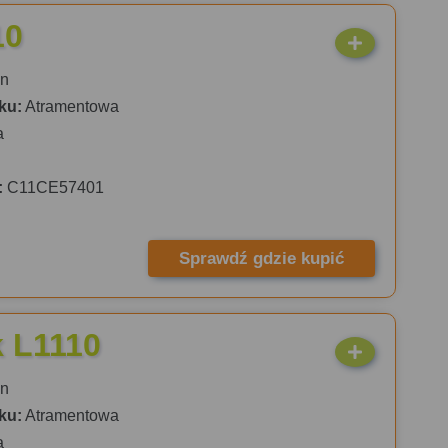
10
n
ku:
Atramentowa
a
:
C11CE57401
Sprawdź gdzie kupić
 L1110
n
ku:
Atramentowa
a