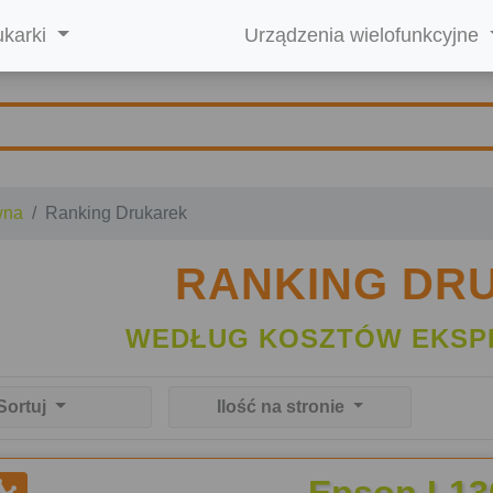
ukarki
Urządzenia wielofunkcyjne
wna
Ranking Drukarek
RANKING DR
WEDŁUG KOSZTÓW EKSP
Sortuj
Ilość na stronie