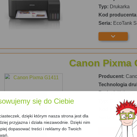
Typ:
Drukarka
Kod producenta
Seria:
EcoTank S
Canon Pixma 
Producent:
Can
Technologia dru
Rodzaj:
Kolorow
sowujemy się do Ciebie
Typ:
Drukarka
Kod producenta
asteczek, dzięki którym nasza strona jest dla
Seria:
Pixma G
dziej przyjazna i działa niezawodnie. Dzięki nim
iej dopasować treści i reklamy do Twoich
owań.