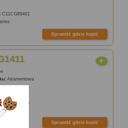
:
C11CG89401
eries
Sprawdź gdzie kupić
G1411
on
ku:
Atramentowa
a
:
2314C025AA
Sprawdź gdzie kupić