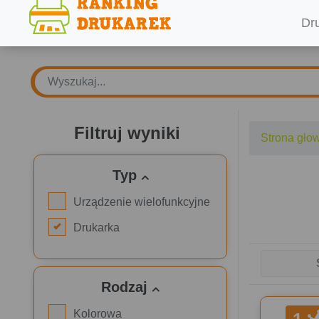
Dr
Filtruj wyniki
Strona gło
Typ
Urządzenie wielofunkcyjne
Drukarka
Rodzaj
Kolorowa