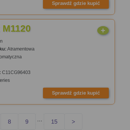
Sprawdź gdzie kupić
 M1120
n
ku:
Atramentowa
omatyczna
:
C11CG96403
eries
Sprawdź gdzie kupić
...
8
9
15
>