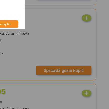
G3400
orządku
on
ku:
Atramentowa
a
:
-
Sprawdź gdzie kupić
05
n
ku:
Atramentowa