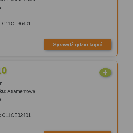
a
:
C11CE86401
Sprawdź gdzie kupić
10
n
ku:
Atramentowa
a
:
C11CE32401