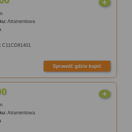
00
n
ku:
Atramentowa
a
:
C11CD81401
Sprawdź gdzie kupić
00
n
ku:
Atramentowa
a