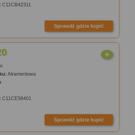
:
C11CB42311
Sprawdź gdzie kupić
20
n
ku:
Atramentowa
a
:
C11CE56401
Sprawdź gdzie kupić