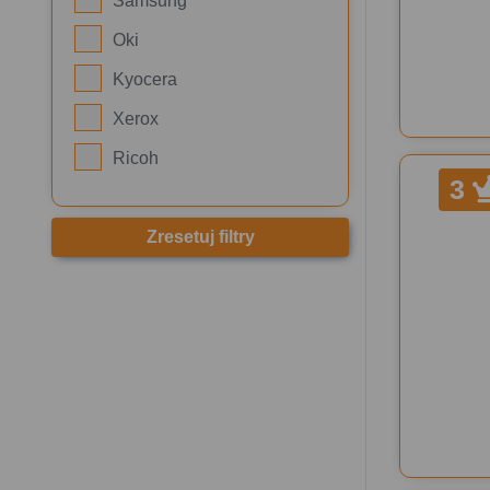
Samsung
Oki
Kyocera
Xerox
Ricoh
3
Zresetuj filtry