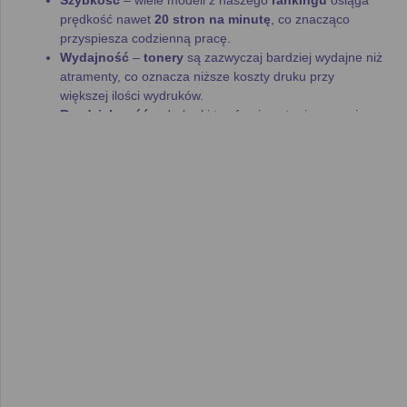
prędkość nawet
20 stron na minutę
, co znacząco
przyspiesza codzienną pracę.
Wydajność
–
tonery
są zazwyczaj bardziej wydajne niż
atramenty, co oznacza niższe koszty druku przy
większej ilości wydruków.
Rozdzielczość
– drukarki te oferują ostre i precyzyjne
wydruki, z
rozdzielczością
nawet
1200 x 1200 dpi
, co
zapewnia doskonałą jakość zarówno przy wydruku
dokumentów, jak i grafiki.
Jak efektywnie korzystać z
rankingu?
Nasz
ranking drukarek laserowych
został stworzony z myślą
o tym, by jak najlepiej pomóc Ci w porównaniu różnych modeli
dostępnych na rynku. Każda
drukarka laserowa
w
zestawieniu opisana jest przy użyciu kilku kluczowych
parametrów, które pomogą Ci w szybkim i łatwym wyborze:
Producent
: W rankingu znajdziesz produkty
renomowanych marek, takich jak
Brother
,
Canon
,
HP
i