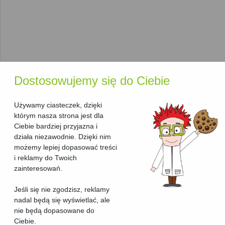
inne.
Technologia druku
: Wszystkie urządzenia w tej
kategorii wykorzystują
technologię laserową
, która
zapewnia szybkie i efektywne działanie, zwłaszcza przy
dużych ilościach druku.
Rodzaj druku
: Możesz wybierać spośród
drukarek
monochromatycznych
, które drukują w czerni i bieli,
Dostosowujemy się do Ciebie
oraz
drukarek kolorowych
do bardziej złożonych
zadań.
Typ urządzenia
: W tej sekcji znajdziesz wyłącznie
Używamy ciasteczek, dzięki
drukarki laserowe. Jeśli poszukujesz urządzeń o
którym nasza strona jest dla
szerszych możliwościach, takich jak skanowanie i
Ciebie bardziej przyjazna i
kopiowanie, sprawdź nasz
ranking urządzeń
działa niezawodnie. Dzięki nim
wielofunkcyjnych laserowych
.
możemy lepiej dopasować treści
Kod producenta i seria
: Te informacje pozwalają łatwo
i reklamy do Twoich
zidentyfikować model, co jest szczególnie przydatne
zainteresowań.
przy szukaniu akcesoriów lub materiałów
eksploatacyjnych.
Jeśli się nie zgodzisz, reklamy
nadal będą się wyświetlać, ale
Przydatne narzędzia
nie będą dopasowane do
Ciebie.