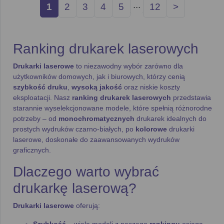
...
1
2
3
4
5
12
>
Ranking drukarek laserowych
Drukarki laserowe
to niezawodny wybór zarówno dla
użytkowników domowych, jak i biurowych, którzy cenią
szybkość druku
,
wysoką jakość
oraz niskie koszty
eksploatacji. Nasz
ranking drukarek laserowych
przedstawia
starannie wyselekcjonowane modele, które spełnią różnorodne
potrzeby – od
monochromatycznych
drukarek idealnych do
prostych wydruków czarno-białych, po
kolorowe
drukarki
laserowe, doskonałe do zaawansowanych wydruków
graficznych.
Dlaczego warto wybrać
drukarkę laserową?
Drukarki laserowe
oferują:
Szybkość
– wiele modeli z naszego
rankingu
osiąga