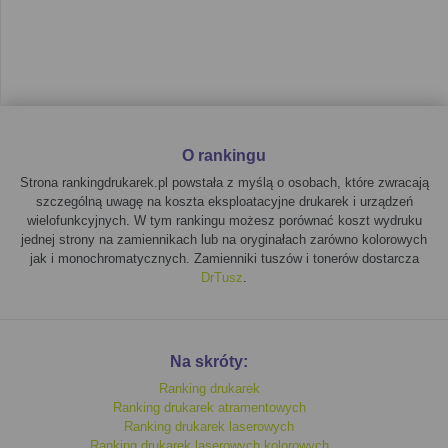
jednocześnie, co ułatwia ocenę ich
szybkości
,
rozdzielczości
oraz
kosztów druku
.
Przycisk ""Sprawdź, gdzie kupić""
: Gdy zdecydujesz się
na konkretny model, możesz kliknąć przycisk, aby przejść na
stronę sklepu
DrTusz.pl
, gdzie znajdziesz szczegółowe
informacje o urządzeniu i możliwość jego zakupu.
O rankingu
Koszty eksploatacji i wydajność
Strona rankingdrukarek.pl powstała z myślą o osobach, które zwracają
szczególną uwagę na koszta eksploatacyjne drukarek i urządzeń
Koszty eksploatacyjne są kluczowym aspektem przy wyborze
wielofunkcyjnych. W tym rankingu możesz porównać koszt wydruku
drukarki. Modele w naszym
rankingu drukarek
zapewniają niskie
jednej strony na zamiennikach lub na oryginałach zarówno kolorowych
koszty druku dzięki wydajnym tuszom i oszczędnym trybom druku.
jak i monochromatycznych. Zamienniki tuszów i tonerów dostarcza
Dzięki szerokiej ofercie możesz znaleźć drukarki
tanie w
DrTusz
.
eksploatacji
, które doskonale sprawdzą się w małych biurach i
domach.
Dodatkowe funkcje drukarek
Na skróty:
monochromatycznych
Ranking drukarek
Ranking drukarek atramentowych
Choć to drukarki monochromatyczne, wiele z nich oferuje funkcje,
Ranking drukarek laserowych
które poprawiają wygodę użytkowania, takie jak:
Ranking drukarek laserowych kolorowych