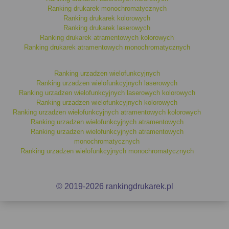
Ranking drukarek monochromatycznych
Automatyczny druk dwustronny
,
Ranking drukarek kolorowych
Ranking drukarek laserowych
Podajnik papieru
na kilkaset arkuszy, co zwiększa
Ranking drukarek atramentowych kolorowych
wydajność pracy,
Ranking drukarek atramentowych monochromatycznych
Łączność bezprzewodowa
dzięki
Wi-Fi
, umożliwiająca
drukowanie z
laptopa
,
smartfona
czy
tabletu
.
Ranking urzadzen wielofunkcyjnych
Podsumowanie
Ranking urzadzen wielofunkcyjnych laserowych
Ranking urzadzen wielofunkcyjnych laserowych kolorowych
Nasz
ranking drukarek atramentowych monochromatycznych
Ranking urzadzen wielofunkcyjnych kolorowych
na 2024 rok to idealne rozwiązanie dla osób, które szukają
Ranking urzadzen wielofunkcyjnych atramentowych kolorowych
wydajnych i ekonomicznych drukarek
. Dzięki szerokiemu
Ranking urzadzen wielofunkcyjnych atramentowych
Ranking urzadzen wielofunkcyjnych atramentowych
wyborowi znajdziesz tu urządzenia, które sprawdzą się zarówno w
monochromatycznych
domu, jak i w biurze. Sprawdź nasz ranking już teraz i wybierz
Ranking urzadzen wielofunkcyjnych monochromatycznych
drukarkę, która spełni Twoje potrzeby. Jeśli szukasz urządzeń
wielofunkcyjnych, przejdź do
rankingu urządzeń wielofunkcyjnych
monochromatycznych
.
© 2019-2026 rankingdrukarek.pl